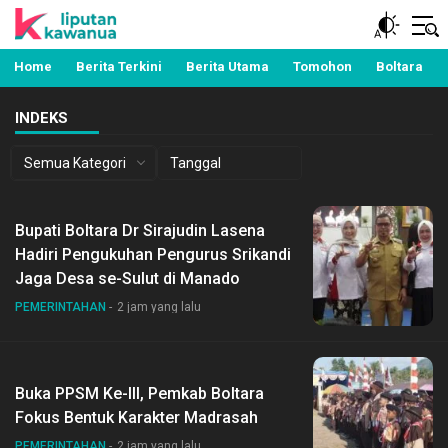
Berita Manado, Sulawesi Utara, Kawanua, Politik,
Liputan Kawanua
Pemerintahan, Hukum Kriminal dan Nasional
Home
Berita Terkini
Berita Utama
Tomohon
Boltara
INDEKS
Bupati Boltara Dr Sirajudin Lasena
Hadiri Pengukuhan Pengurus Srikandi
Jaga Desa se-Sulut di Manado
PEMERINTAHAN
2 jam yang lalu
Buka PPSM Ke-III, Pemkab Boltara
Fokus Bentuk Karakter Madrasah
PEMERINTAHAN
2 jam yang lalu