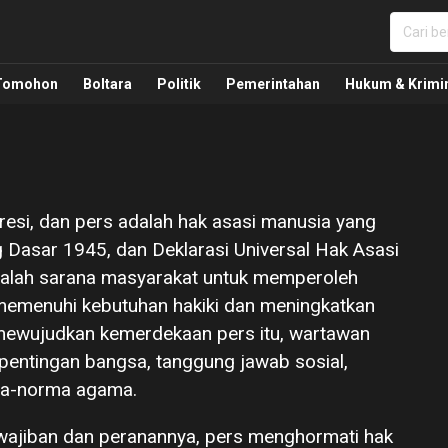
nua, Politik, Pemerintahan, Hukum Kriminal dan Nasio
Tomohon
Boltara
Politik
Pemerintahan
Hukum & Krimi
si, dan pers adalah hak asasi manusia yang
 Dasar 1945, dan Deklarasi Universal Hak Asasi
alah sarana masyarakat untuk memperoleh
memenuhi kebutuhan hakiki dan meningkatkan
 mewujudkan kemerdekaan pers itu, wartawan
pentingan bangsa, tanggung jawab sosial,
ma-norma agama.
wajiban dan peranannya, pers menghormati hak