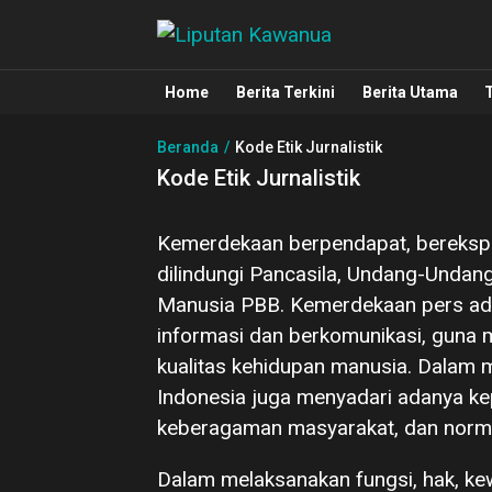
Liputan Kawanua
Berita Manado, Sulawesi Utara, Kawa
Home
Berita Terkini
Berita Utama
Beranda
Kode Etik Jurnalistik
Kode Etik Jurnalistik
Kemerdekaan berpendapat, berekspre
dilindungi Pancasila, Undang-Undang
Manusia PBB. Kemerdekaan pers ad
informasi dan berkomunikasi, guna 
kualitas kehidupan manusia. Dalam
Indonesia juga menyadari adanya ke
keberagaman masyarakat, dan nor
Dalam melaksanakan fungsi, hak, ke