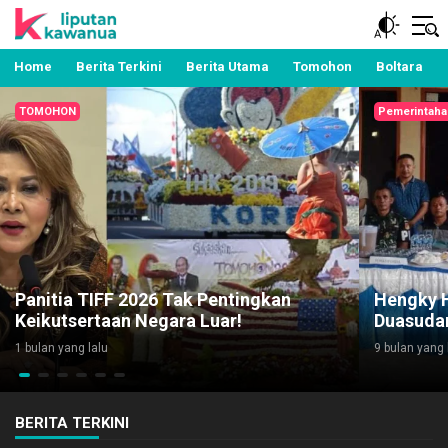
Berita Manado, Sulawesi Utara, Kawanua, Politik,
Liputan Kawanua
Pemerintahan, Hukum Kriminal dan Nasional
Home
Berita Terkini
Berita Utama
Tomohon
Boltara
TOMOHON
Pemerintaha
Panitia TIFF 2026 Tak Pentingkan
Hengky 
Keikutsertaan Negara Luar!
Duasuda
1 bulan yang lalu
9 bulan yang 
BERITA TERKINI