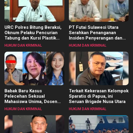
URC Polres Bitung Beraksi,
PT Futai Sulawesi Utara
Oknum Pelaku Pencurian
Serahkan Penanganan
Tabung dan Kursi Plastik
Insiden Penyerangan dan
Dicokok
Pembakaran ke Polisi
HUKUM DAN KRIMINAL
HUKUM DAN KRIMINAL
Babak Baru Kasus
Terkait Kekerasan Kelompok
Pelecehan Seksual
Sparatis di Papua, ini
Mahasiswa Unima, Dosen
Seruan Brigade Nusa Utara
DS Ditetapkan Sebagai
HUKUM DAN KRIMINAL
HUKUM DAN KRIMINAL
Tersangka