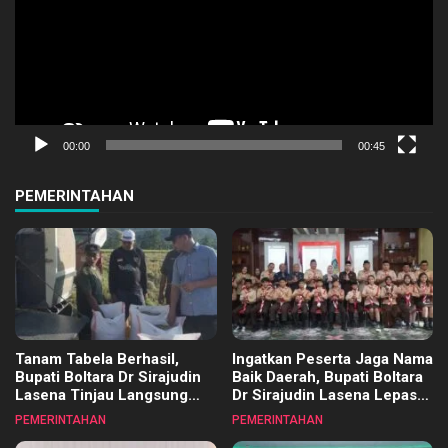
00:00
00:45
PEMERINTAHAN
Tanam Tabela Berhasil,
Ingatkan Peserta Jaga Nama
Bupati Boltara Dr Sirajudin
Baik Daerah, Bupati Boltara
Lasena Tinjau Langsung
Dr Sirajudin Lasena Lepas
Panen Raya Padi Varietas
Kontingen Jambore
PEMERINTAHAN
PEMERINTAHAN
IPB 15S di Desa Gihang
Nasional ke XII di Buperta