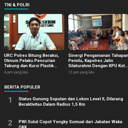
TNI & POLRI
URC Polres Bitung Beraksi,
Sinergi Pengamanan Tahapa
Oknum Pelaku Pencurian
Pemilu, Kapolres Jalin
Tabung dan Kursi Plastik
Silaturahmi Dengan KPU Kota
Dicokok
Bitung
4 jam yang lalu
12 jam yang lalu
BERITA POPULER
1
Status Gunung Soputan dan Lokon Level II, Dilarang
Beraktivitas Dalam Radius 1,5 Km
2
PWI Sulut Copot Yongky Sumual dari Jabatan Waka
OKK