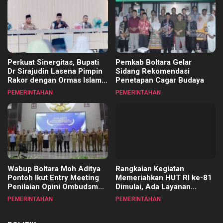
Cibubur
Perkuat Sinergitas, Bupati
Pemkab Boltara Gelar
Dr Sirajudin Lasena Pimpin
Sidang Rekomendasi
Rakor dengan Ormas Islam
Penetapan Cagar Budaya
se-Boltara
PEMERINTAHAN
PEMERINTAHAN
Wabup Boltara Moh Aditya
Rangkaian Kegiatan
Pontoh Ikut Entry Meeting
Memeriahkan HUT RI ke-81
Penilaian Opini Ombudsman
Dimulai, Ada Layanan
RI di Aula Mapalus Kantur
Kesehatan Gratis hingga
PEMERINTAHAN
PEMERINTAHAN
Gubernur Sulut
Bupati Boltara Dr Sirajudin
Lasena Ikut Jalan Sehat
Bersama Jajaran