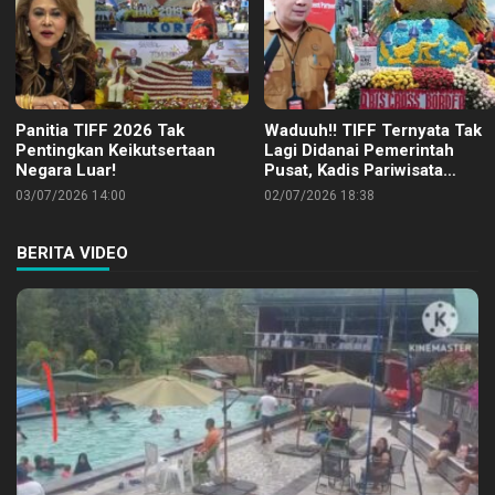
Panitia TIFF 2026 Tak
Waduuh!! TIFF Ternyata Tak
Pentingkan Keikutsertaan
Lagi Didanai Pemerintah
Negara Luar!
Pusat, Kadis Pariwisata
Tomohon: Sejak 2022
03/07/2026 14:00
02/07/2026 18:38
BERITA VIDEO