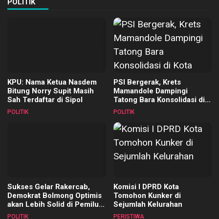
POLITIK
KPU: Nama Ketua Nasdem
PSI Bergerak, Krets
Bitung Norry Supit Masih
Mamandole Dampingi
Sah Terdaftar di Sipol
Tatong Bara Konsolidasi di
Kota Bitung
POLITIK
POLITIK
Sukses Gelar Rakercab,
Komisi I DPRD Kota
Demokrat Bolmong Optimis
Tomohon Kunker di
akan Lebih Solid di Pemilu
Sejumlah Kelurahan
2029
POLITIK
PERISTIWA