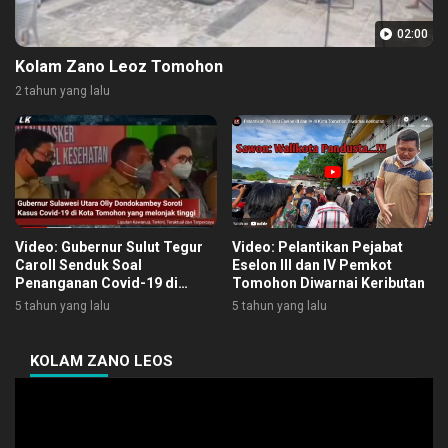
02:00
Kolam Zano Leoz Tomohon
2 tahun yang lalu
Video: Gubernur Sulut Tegur
Video: Pelantikan Pejabat
Caroll Senduk Soal
Eselon III dan IV Pemkot
Penanganan Covid-19 di
Tomohon Diwarnai Keributan
Tomohon
5 tahun yang lalu
5 tahun yang lalu
KOLAM ZANO LEOS
Pemutar
Video