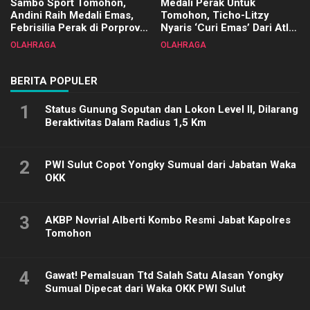
Sambo Sport Tomohon,
Medali Perak Untuk
Andini Raih Medali Emas,
Tomohon, Ticho-Litzy
Febrisilia Perak di Porprov
Nyaris ‘Curi Emas’ Dari Atlet
Sulut 2025
Biliar PON di Porprov Sulut
OLAHRAGA
OLAHRAGA
2025
BERITA POPULER
1
Status Gunung Soputan dan Lokon Level II, Dilarang
Beraktivitas Dalam Radius 1,5 Km
2
PWI Sulut Copot Yongky Sumual dari Jabatan Waka
OKK
3
AKBP Novrial Alberti Kombo Resmi Jabat Kapolres
Tomohon
4
Gawat! Pemalsuan Ttd Salah Satu Alasan Yongky
Sumual Dipecat dari Waka OKK PWI Sulut