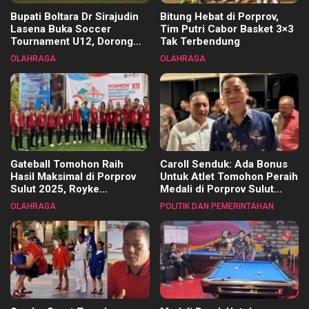
Bupati Boltara Dr Sirajudin
Bitung Hebat di Porprov,
Lasena Buka Soccer
Tim Putri Cabor Basket 3×3
Tournament U12, Dorong
Tak Terbendung
Pembinaan Merata di Setiap
OLAHRAGA
OLAHRAGA
Kecamatan
Gateball Tomohon Raih
Caroll Senduk: Ada Bonus
Hasil Maksimal di Porprov
Untuk Atlet Tomohon Peraih
Sulut 2025, Royke
Medali di Porprov Sulut
Tangkawarouw Ucapkan
2025
OLAHRAGA
POLITIK DAN PEMERINTAHAN
Terimakasih