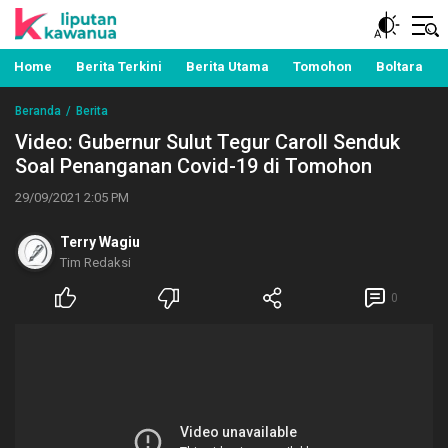
Berita Manado, Sulawesi Utara, Kawanua, Politik,
Liputan Kawanua
Pemerintahan, Hukum Kriminal dan Nasional
Home
Berita Terkini
Berita Utama
Tomohon
Boltara
Beranda
Berita
Video: Gubernur Sulut Tegur Caroll Senduk
Soal Penanganan Covid-19 di Tomohon
29/09/2021 2:05 PM
Terry Wagiu
Tim Redaksi
0