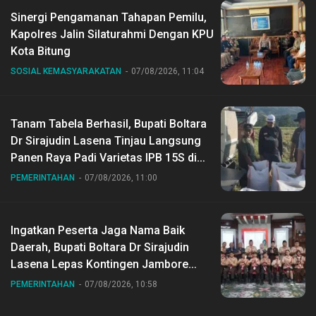
Sinergi Pengamanan Tahapan Pemilu,
Kapolres Jalin Silaturahmi Dengan KPU
Kota Bitung
SOSIAL KEMASYARAKATAN
07/08/2026, 11:04
Tanam Tabela Berhasil, Bupati Boltara
Dr Sirajudin Lasena Tinjau Langsung
Panen Raya Padi Varietas IPB 15S di
Desa Gihang
PEMERINTAHAN
07/08/2026, 11:00
Ingatkan Peserta Jaga Nama Baik
Daerah, Bupati Boltara Dr Sirajudin
Lasena Lepas Kontingen Jambore
Nasional ke XII di Buperta Cibubur
PEMERINTAHAN
07/08/2026, 10:58