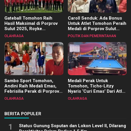
Gateball Tomohon Raih
Caroll Senduk: Ada Bonus
Hasil Maksimal di Porprov
Untuk Atlet Tomohon Peraih
Sulut 2025, Royke
Medali di Porprov Sulut
Tangkawarouw Ucapkan
2025
OLAHRAGA
POLITIK DAN PEMERINTAHAN
Terimakasih
Sambo Sport Tomohon,
Medali Perak Untuk
Andini Raih Medali Emas,
Tomohon, Ticho-Litzy
Febrisilia Perak di Porprov
Nyaris ‘Curi Emas’ Dari Atlet
Sulut 2025
Biliar PON di Porprov Sulut
OLAHRAGA
OLAHRAGA
2025
BERITA POPULER
1
Status Gunung Soputan dan Lokon Level II, Dilarang