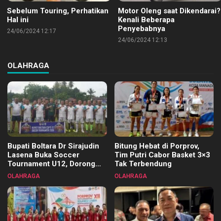
Sebelum Touring, Perhatikan
Motor Oleng saat Dikendarai?
Hal ini
Kenali Beberapa
Penyebabnya
24/06/2024 12:17
24/06/2024 12:13
OLAHRAGA
Bupati Boltara Dr Sirajudin
Bitung Hebat di Porprov,
Lasena Buka Soccer
Tim Putri Cabor Basket 3×3
Tournament U12, Dorong
Tak Terbendung
Pembinaan Merata di Setiap
OLAHRAGA
OLAHRAGA
Kecamatan