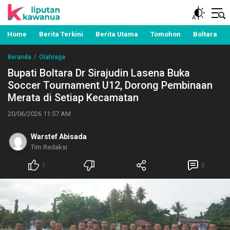
Berita Manado, Sulawesi Utara, Kawanua, Politik,
Liputan Kawanua
Pemerintahan, Hukum Kriminal dan Nasional
Home
Berita Terkini
Berita Utama
Tomohon
Boltara
Beranda
Olahraga
Bupati Boltara Dr Sirajudin Lasena Buka
Soccer Tournament U12, Dorong Pembinaan
Merata di Setiap Kecamatan
20/06/2026 11:57 AM
Warstef Abisada
Tim Redaksi
1
0