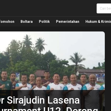
nua, Politik, Pemerintahan, Hukum Kriminal dan Nasio
Tomohon
Boltara
Politik
Pemerintahan
Hukum & Krimi
Dr Sirajudin Lasena
on Raih Hasil