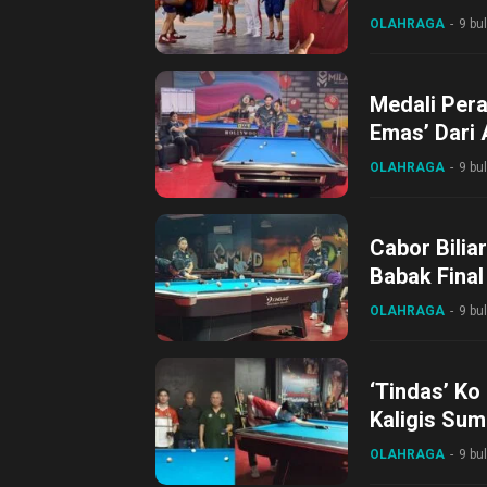
OLAHRAGA
9 bu
Medali Pera
Emas’ Dari 
OLAHRAGA
9 bu
Cabor Bilia
Babak Fina
OLAHRAGA
9 bu
‘Tindas’ Ko 
Kaligis Su
OLAHRAGA
9 bu