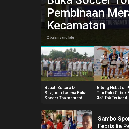
Buka Soccer To
Maksimal di Por
Caroll Senduk: 
Pembinaan Mera
Bitung Hebat di 
Royke Tangkaw
Tomohon Peraih
Kecamatan
Cabor Basket 3
Terimakasih
Sulut 2025
2 bulan yang lalu
Bupati Boltara Dr
Bitung Hebat di 
Sirajudin Lasena Buka
Tim Putri Cabor 
Soccer Tournament
3×3 Tak Terbend
U12, Dorong Pembinaan
Merata di Setiap
Kecamatan
Sambo Spor
Febrisilia 