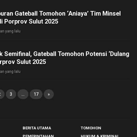
uran Gateball Tomohon ‘Aniaya’ Tim Minsel
di Porprov Sulut 2025
lan yang lalu
 Semifinal, Gateball Tomohon Potensi ‘Dulang
rprov Sulut 2025
lan yang lalu
2
3
…
17
»
BERITA UTAMA
TOMOHON
PEMERINTAHAN
HUKUM & KRIMINAL