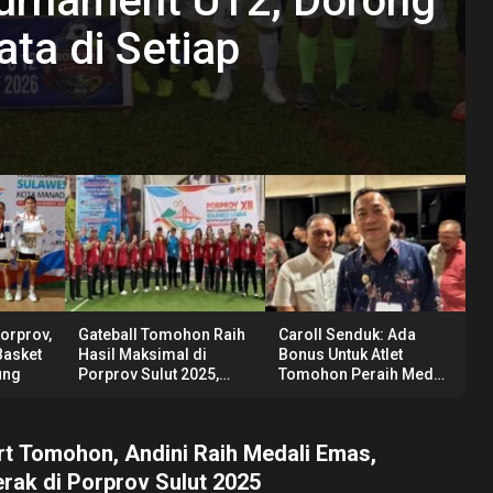
urnament U12, Dorong
prov Sulut 2025,
Ada Bonus Untuk Atlet
ta di Setiap
Porprov, Tim Putri
arouw Ucapkan
 Medali di Porprov
×3 Tak Terbendung
Porprov,
Gateball Tomohon Raih
Caroll Senduk: Ada
Basket
Hasil Maksimal di
Bonus Untuk Atlet
ung
Porprov Sulut 2025,
Tomohon Peraih Medali
Royke Tangkawarouw
di Porprov Sulut 2025
Ucapkan Terimakasih
t Tomohon, Andini Raih Medali Emas,
Perak di Porprov Sulut 2025