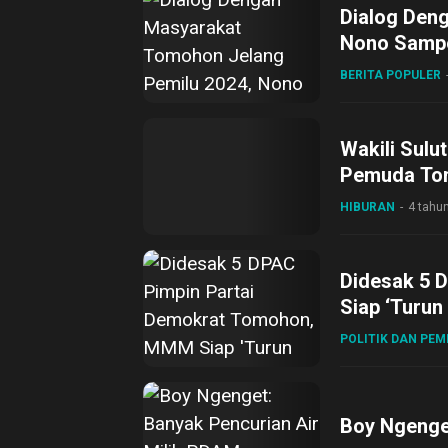
Dialog Den
Nono Sampo
BERITA POPULER
Wakili Sulu
Pemuda To
HIBURAN
4 tahun
Didesak 5 
Siap ‘Turun
POLITIK DAN PE
Boy Ngenge