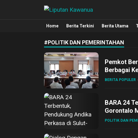
Liputan Kawanua
Berita Manado, Sulawesi Utara, Kawa
Home
Berita Terkini
Berita Utama
#POLITIK DAN PEMERINTAHAN
Pemkot Ber
Berbagai K
BERITA POPULER
BARA 24 Te
Gorontalo M
POLITIK DAN PE