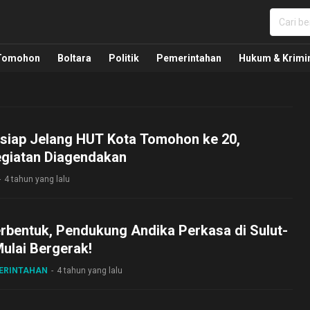
nua, Politik, Pemerintahan, Hukum Kriminal dan Nasio
Tomohon
Boltara
Politik
Pemerintahan
Hukum & Krimi
siap Jelang HUT Kota Tomohon ke 20,
egiatan Diagendakan
4 tahun yang lalu
rbentuk, Pendukung Andika Perkasa di Sulut-
ulai Bergerak!
MERINTAHAN
4 tahun yang lalu