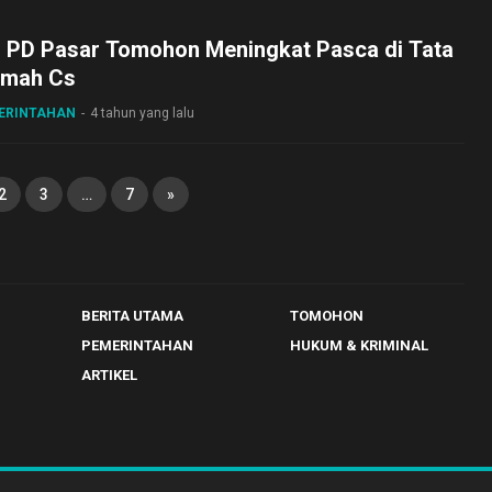
 PD Pasar Tomohon Meningkat Pasca di Tata
umah Cs
MERINTAHAN
4 tahun yang lalu
2
3
…
7
»
BERITA UTAMA
TOMOHON
PEMERINTAHAN
HUKUM & KRIMINAL
ARTIKEL