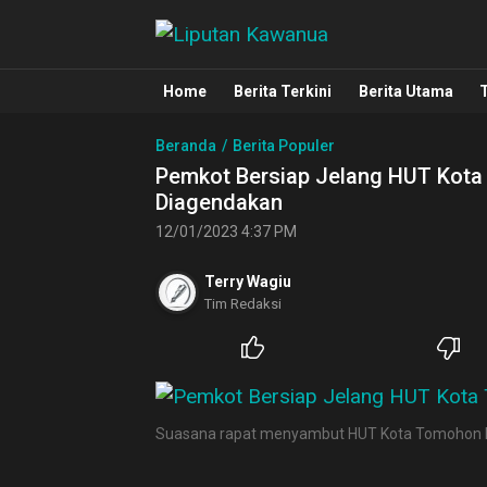
Liputan Kawanua
Berita Manado, Sulawesi Utara, Kawa
Home
Berita Terkini
Berita Utama
Beranda
Berita Populer
Pemkot Bersiap Jelang HUT Kota
Diagendakan
12/01/2023 4:37 PM
Terry Wagiu
Tim Redaksi
Suasana rapat menyambut HUT Kota Tomohon 