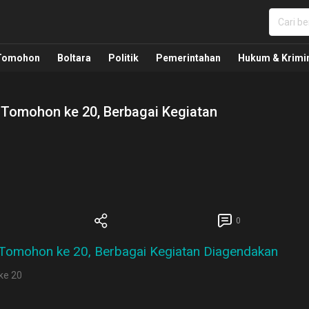
nua, Politik, Pemerintahan, Hukum Kriminal dan Nasio
Tomohon
Boltara
Politik
Pemerintahan
Hukum & Krimi
 Tomohon ke 20, Berbagai Kegiatan
0
ke 20