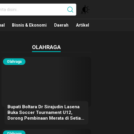
nal
nal
Bisnis & Ekonomi
Daerah
Artikel
OLAHRAGA
Olahraga
Bupati Boltara Dr Sirajudin Lasena
Buka Soccer Tournament U12,
Dorong Pembinaan Merata di Setiap
Kecamatan
Olahraga