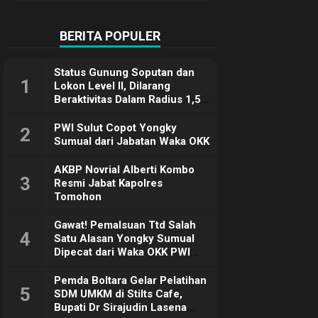
Terimakasih
BERITA POPULER
Status Gunung Soputan dan
1
Lokon Level II, Dilarang
Beraktivitas Dalam Radius 1,5
Km
PWI Sulut Copot Yongky
2
Sumual dari Jabatan Waka OKK
AKBP Novrial Alberti Kombo
3
Resmi Jabat Kapolres
Tomohon
Gawat! Pemalsuan Ttd Salah
4
Satu Alasan Yongky Sumual
Dipecat dari Waka OKK PWI
Sulut
Pemda Boltara Gelar Pelatihan
5
SDM UMKM di Stilts Cafe,
Bupati Dr Sirajudin Lasena