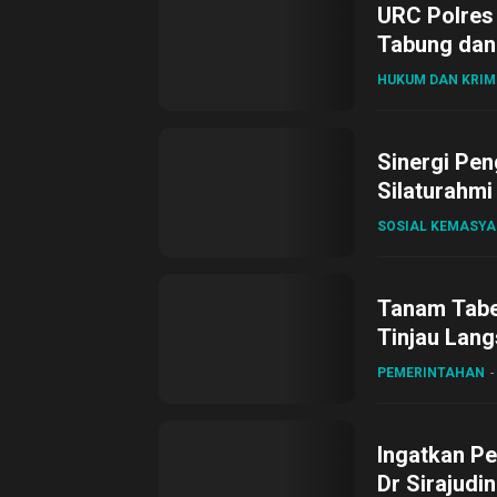
URC Polres
Tabung dan 
HUKUM DAN KRIM
Sinergi Pen
Silaturahmi
SOSIAL KEMASY
Tanam Tabel
Tinjau Lang
Desa Gihan
PEMERINTAHAN
Ingatkan Pe
Dr Sirajudi