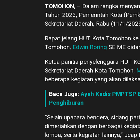
TOMOHON
, – Dalam rangka menyam
Tahun 2023, Pemerintah Kota (Pemkot
Sekretariat Daerah, Rabu (11/1/2023
Rapat jelang HUT Kota Tomohon ke 20
Tomohon,
Edwin Roring
SE ME didamp
Ketua panitia penyelenggara HUT K
Sekretariat Daerah Kota Tomohon,
M
beberapa kegiatan yang akan dilaks
Baca Juga:
Ayah Kadis PMPTSP B
Penghiburan
“Selain upacara bendera, sidang par
dimeriahkan dengan berbagai kegiatan
lomba, serta kegiatan lainnya,” ucap