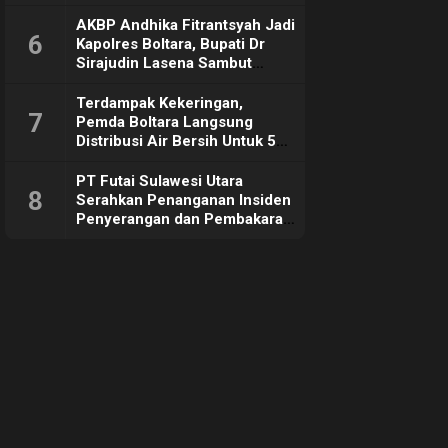
Sebut Tujuannya Untuk
Dorong Ekonomi Daerah
AKBP Andhika Fitrantsyah Jadi
6
Kapolres Boltara, Bupati Dr
Sirajudin Lasena Sambut
Hangat
Terdampak Kekeringan,
7
Pemda Boltara Langsung
Distribusi Air Bersih Untuk 50
KK di Desa Komus 2 Timur
PT Futai Sulawesi Utara
8
Serahkan Penanganan Insiden
Penyerangan dan Pembakaran
ke Polisi