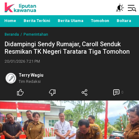
Berita Manado, Sulawesi Utara, Kawanua, Politik,
Liputan Kawanua
Pemerintahan, Hukum Kriminal dan Nasional
Home
Berita Terkini
Berita Utama
Tomohon
Boltara
Beranda
Pemerintahan
Didampingi Sendy Rumajar, Caroll Senduk
Resmikan TK Negeri Taratara Tiga Tomohon
20/01/2026 7:21 PM
Terry Wagiu
Tim Redaksi
0