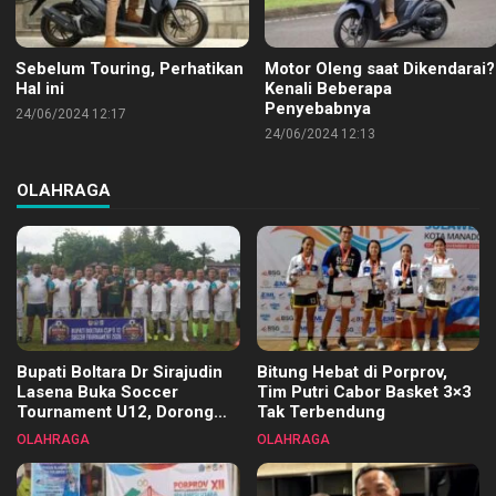
Sebelum Touring, Perhatikan
Motor Oleng saat Dikendarai?
Hal ini
Kenali Beberapa
Penyebabnya
24/06/2024 12:17
24/06/2024 12:13
OLAHRAGA
Bupati Boltara Dr Sirajudin
Bitung Hebat di Porprov,
Lasena Buka Soccer
Tim Putri Cabor Basket 3×3
Tournament U12, Dorong
Tak Terbendung
Pembinaan Merata di Setiap
OLAHRAGA
OLAHRAGA
Kecamatan