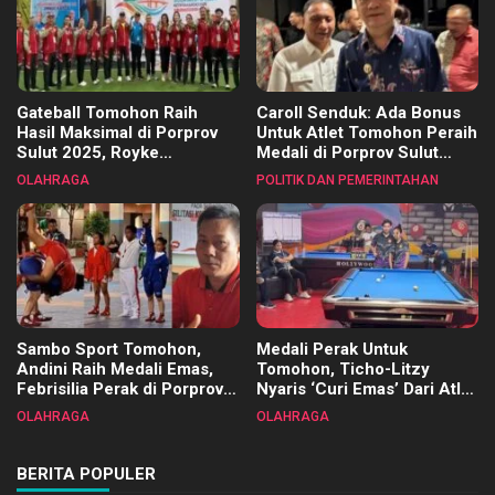
Gateball Tomohon Raih
Caroll Senduk: Ada Bonus
Hasil Maksimal di Porprov
Untuk Atlet Tomohon Peraih
Sulut 2025, Royke
Medali di Porprov Sulut
Tangkawarouw Ucapkan
2025
OLAHRAGA
POLITIK DAN PEMERINTAHAN
Terimakasih
Sambo Sport Tomohon,
Medali Perak Untuk
Andini Raih Medali Emas,
Tomohon, Ticho-Litzy
Febrisilia Perak di Porprov
Nyaris ‘Curi Emas’ Dari Atlet
Sulut 2025
Biliar PON di Porprov Sulut
OLAHRAGA
OLAHRAGA
2025
BERITA POPULER