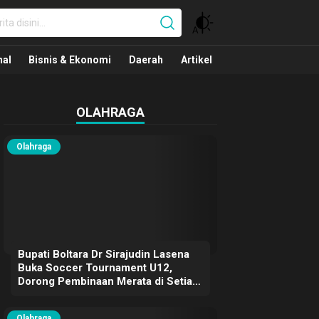
nal
nal
Bisnis & Ekonomi
Daerah
Artikel
OLAHRAGA
Olahraga
Bupati Boltara Dr Sirajudin Lasena
Buka Soccer Tournament U12,
Dorong Pembinaan Merata di Setiap
Kecamatan
Olahraga