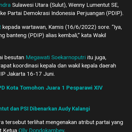
indra
Sulawesi Utara (Sulut), Wenny Lumentut SE,
 ke Partai Demokrasi Indonesia Perjuangan (PDIP).
t
kepada wartawan, Kamis (16/6/2022) sore. “Iya,
 banteng (PDIP) alias kembali,” kata Wakil
ai besutan
Megawati Soekarnoputri
itu juga,
rapat koordinasi kepala dan wakil kepala daerah
IP Jakarta 16-17 Juni.
PD Kota Tomohon Juara 1 Pesparawi XIV
ut dan PSI Dibenarkan Audy Kalangi
tersebut terlihat mengenakan atribut partai yang
at Ketua
Olly Dondokambey
.