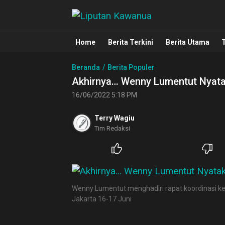
Liputan Kawanua
Berita Manado, Sulawesi Utara, Kawa
Home
Berita Terkini
Berita Utama
Beranda
Berita Populer
Akhirnya… Wenny Lumentut Nyata
16/06/2022 5:18 PM
Terry Wagiu
Tim Redaksi
Wenny Lumentut menghadiri rapat koordinasi kep
Jakarta 16-17 Juni