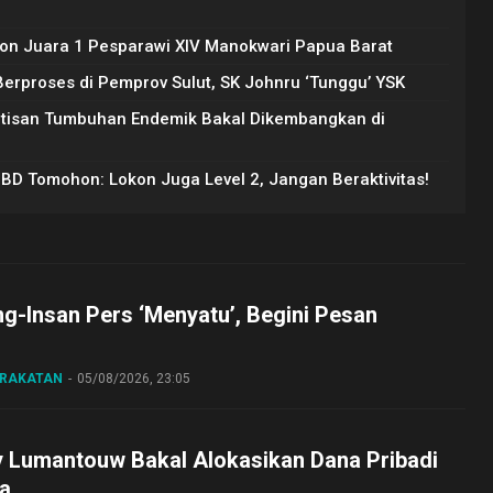
on Juara 1 Pesparawi XIV Manokwari Papua Barat
rproses di Pemprov Sulut, SK Johnru ‘Tunggu’ YSK
Artisan Tumbuhan Endemik Bakal Dikembangkan di
PBD Tomohon: Lokon Juga Level 2, Jangan Beraktivitas!
ng-Insan Pers ‘Menyatu’, Begini Pesan
ARAKATAN
05/08/2026, 23:05
y Lumantouw Bakal Alokasikan Dana Pribadi
a