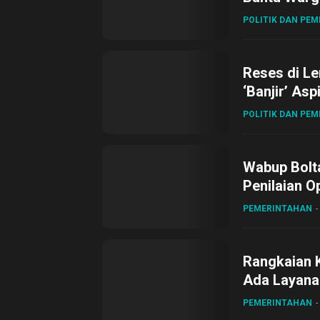
POLITIK DAN PE
Reses di L
‘Banjir’ Asp
POLITIK DAN PE
Wabup Bolta
Penilaian O
Gubernur Su
PEMERINTAHAN
Rangkaian 
Ada Layanan
Sirajudin L
PEMERINTAHAN