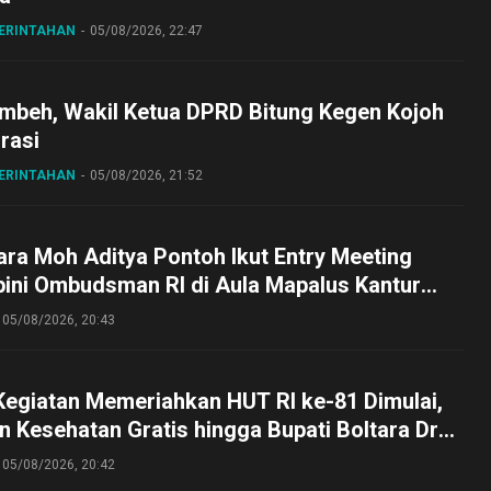
MERINTAHAN
05/08/2026, 22:47
embeh, Wakil Ketua DPRD Bitung Kegen Kojoh
irasi
MERINTAHAN
05/08/2026, 21:52
ra Moh Aditya Pontoh Ikut Entry Meeting
pini Ombudsman RI di Aula Mapalus Kantur
lut
05/08/2026, 20:43
Kegiatan Memeriahkan HUT RI ke-81 Dimulai,
 Kesehatan Gratis hingga Bupati Boltara Dr
asena Ikut Jalan Sehat Bersama Jajaran
05/08/2026, 20:42