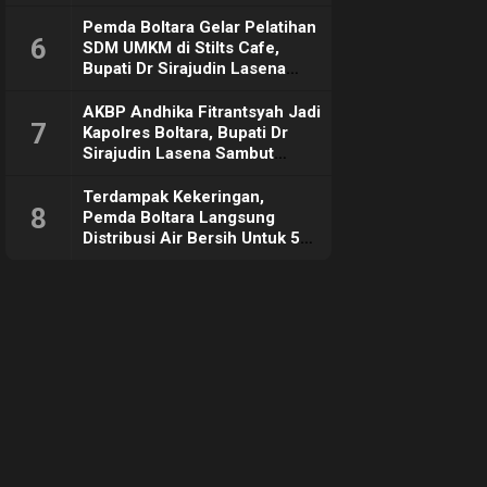
Pemda Boltara Gelar Pelatihan
6
SDM UMKM di Stilts Cafe,
Bupati Dr Sirajudin Lasena
Sebut Tujuannya Untuk
Dorong Ekonomi Daerah
AKBP Andhika Fitrantsyah Jadi
7
Kapolres Boltara, Bupati Dr
Sirajudin Lasena Sambut
Hangat
Terdampak Kekeringan,
8
Pemda Boltara Langsung
Distribusi Air Bersih Untuk 50
KK di Desa Komus 2 Timur