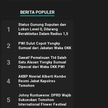
Terimakasih
BERITA POPULER
Status Gunung Soputan dan
1
Lokon Level II, Dilarang
Beraktivitas Dalam Radius 1,5
Km
PWI Sulut Copot Yongky
2
Sumual dari Jabatan Waka OKK
Gawat! Pemalsuan Ttd Salah
3
Satu Alasan Yongky Sumual
Dipecat dari Waka OKK PWI
Sulut
AKBP Novrial Alberti Kombo
4
Resmi Jabat Kapolres
Tomohon
Johny Runtuwene: DPRD Wajib
5
Sukseskan Tomohon
International Flower Festival