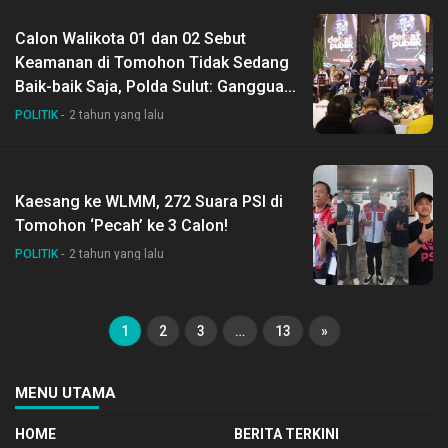
Calon Walikota 01 dan 02 Sebut
Keamanan di Tomohon Tidak Sedang
Baik-baik Saja, Polda Sulut: Gangguan
Kecil
POLITIK
2 tahun yang lalu
Kaesang ke WLMM, 272 Suara PSI di
Tomohon ‘Pecah’ ke 3 Calon!
POLITIK
2 tahun yang lalu
1
2
3
…
13
»
MENU UTAMA
HOME
BERITA TERKINI