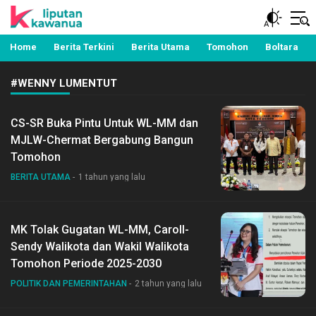
Berita Manado, Sulawesi Utara, Kawanua, Politik,
Liputan Kawanua
Pemerintahan, Hukum Kriminal dan Nasional
Home
Berita Terkini
Berita Utama
Tomohon
Boltara
#WENNY LUMENTUT
CS-SR Buka Pintu Untuk WL-MM dan
MJLW-Chermat Bergabung Bangun
Tomohon
BERITA UTAMA
1 tahun yang lalu
MK Tolak Gugatan WL-MM, Caroll-
Sendy Walikota dan Wakil Walikota
Tomohon Periode 2025-2030
POLITIK DAN PEMERINTAHAN
2 tahun yang lalu