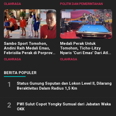
Tangkawarouw Ucapkan
2025
OLAHRAGA
POLITIK DAN PEMERINTAHAN
Terimakasih
Sambo Sport Tomohon,
Medali Perak Untuk
Andini Raih Medali Emas,
Tomohon, Ticho-Litzy
Febrisilia Perak di Porprov
Nyaris ‘Curi Emas’ Dari Atlet
Sulut 2025
Biliar PON di Porprov Sulut
OLAHRAGA
OLAHRAGA
2025
BERITA POPULER
1
Status Gunung Soputan dan Lokon Level II, Dilarang
Beraktivitas Dalam Radius 1,5 Km
2
PWI Sulut Copot Yongky Sumual dari Jabatan Waka
OKK