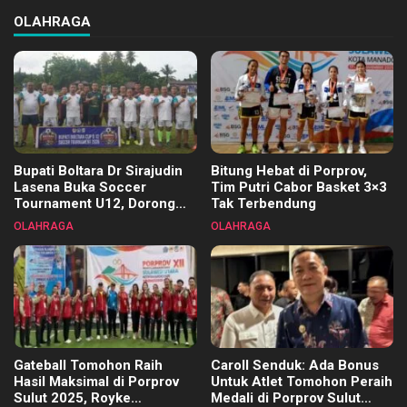
OLAHRAGA
Bupati Boltara Dr Sirajudin
Bitung Hebat di Porprov,
Lasena Buka Soccer
Tim Putri Cabor Basket 3×3
Tournament U12, Dorong
Tak Terbendung
Pembinaan Merata di Setiap
OLAHRAGA
OLAHRAGA
Kecamatan
Gateball Tomohon Raih
Caroll Senduk: Ada Bonus
Hasil Maksimal di Porprov
Untuk Atlet Tomohon Peraih
Sulut 2025, Royke
Medali di Porprov Sulut