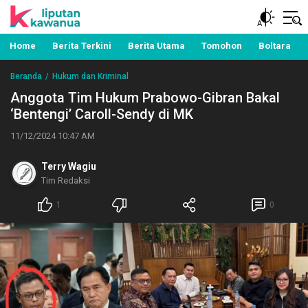
Berita Manado, Sulawesi Utara, Kawanua, Politik,
Liputan Kawanua
Pemerintahan, Hukum Kriminal dan Nasional
Home
Berita Terkini
Berita Utama
Tomohon
Boltara
Beranda
Hukum dan Kriminal
Anggota Tim Hukum Prabowo-Gibran Bakal
‘Bentengi’ Caroll-Sendy di MK
11/12/2024 10:47 AM
Terry Wagiu
Tim Redaksi
1
0