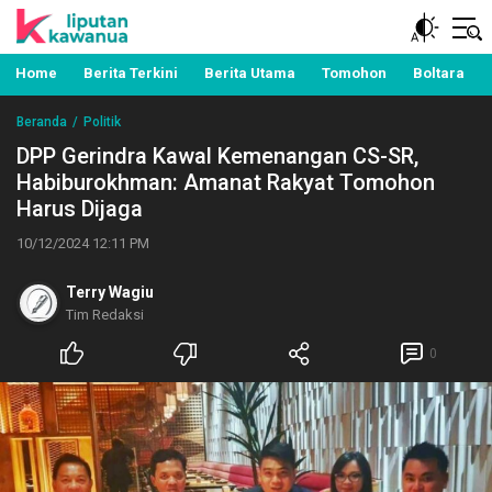
Berita Manado, Sulawesi Utara, Kawanua, Politik,
Liputan Kawanua
Pemerintahan, Hukum Kriminal dan Nasional
Home
Berita Terkini
Berita Utama
Tomohon
Boltara
Beranda
Politik
DPP Gerindra Kawal Kemenangan CS-SR,
Habiburokhman: Amanat Rakyat Tomohon
Harus Dijaga
10/12/2024 12:11 PM
Terry Wagiu
Tim Redaksi
0