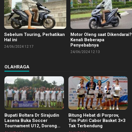
Sebelum Touring, Perhatikan
Motor Oleng saat Dikendarai?
Hal ini
Kenali Beberapa
Penyebabnya
24/06/2024 12:17
24/06/2024 12:13
OLAHRAGA
Bupati Boltara Dr Sirajudin
Bitung Hebat di Porprov,
Lasena Buka Soccer
Tim Putri Cabor Basket 3×3
Tournament U12, Dorong
Tak Terbendung
Pembinaan Merata di Setiap