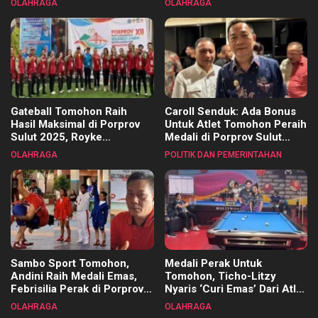
OLAHRAGA
OLAHRAGA
Kecamatan
Gateball Tomohon Raih
Caroll Senduk: Ada Bonus
Hasil Maksimal di Porprov
Untuk Atlet Tomohon Peraih
Sulut 2025, Royke
Medali di Porprov Sulut
Tangkawarouw Ucapkan
2025
OLAHRAGA
POLITIK DAN PEMERINTAHAN
Terimakasih
Sambo Sport Tomohon,
Medali Perak Untuk
Andini Raih Medali Emas,
Tomohon, Ticho-Litzy
Febrisilia Perak di Porprov
Nyaris ‘Curi Emas’ Dari Atlet
Sulut 2025
Biliar PON di Porprov Sulut
OLAHRAGA
OLAHRAGA
2025