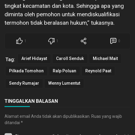
tingkat kecamatan dan kota. Sehingga apa yang
diminta oleh pemohon untuk mendiskualifikasi
termohon tidak beralasan hukum,” tukasnya.
1
1
0
Arief Hidayat
Caroll Senduk
Michael Mait
Tag:
Pilkada Tomohon
Ralp Poluan
Reynold Paat
Sendy Rumajar
Wenny Lumentut
TINGGALKAN BALASAN
Alamat email Anda tidak akan dipublikasikan.
Ruas yang wajib
ditandai
*