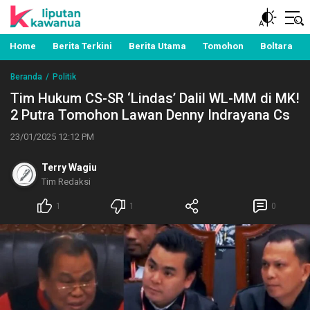
Berita Manado, Sulawesi Utara, Kawanua, Politik,
Liputan Kawanua
Pemerintahan, Hukum Kriminal dan Nasional
Home
Berita Terkini
Berita Utama
Tomohon
Boltara
Beranda
Politik
Tim Hukum CS-SR ‘Lindas’ Dalil WL-MM di MK!
2 Putra Tomohon Lawan Denny Indrayana Cs
23/01/2025 12:12 PM
Terry Wagiu
Tim Redaksi
1
1
0