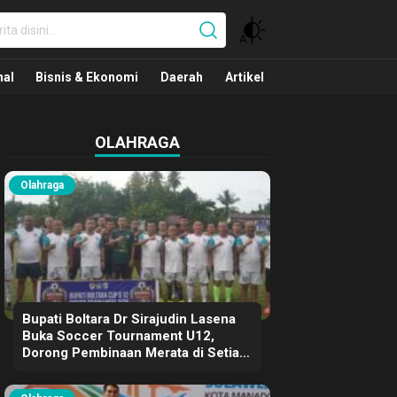
nal
nal
Bisnis & Ekonomi
Daerah
Artikel
OLAHRAGA
Olahraga
Bupati Boltara Dr Sirajudin Lasena
Buka Soccer Tournament U12,
Dorong Pembinaan Merata di Setiap
Kecamatan