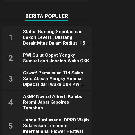
Terimakasih
BERITA POPULER
Status Gunung Soputan dan
1
Lokon Level II, Dilarang
Beraktivitas Dalam Radius 1,5
Km
PWI Sulut Copot Yongky
2
Sumual dari Jabatan Waka OKK
Gawat! Pemalsuan Ttd Salah
3
Satu Alasan Yongky Sumual
Dipecat dari Waka OKK PWI
Sulut
AKBP Novrial Alberti Kombo
4
Resmi Jabat Kapolres
Tomohon
Johny Runtuwene: DPRD Wajib
5
Sukseskan Tomohon
International Flower Festival