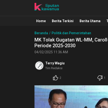
Liputan Kawanua
Berita Manado, Sulawesi Utara, Kawa
Home
Berita Terkini
Berita Utama
Beranda
Politik dan Pemerintahan
MK Tolak Gugatan WL-MM, Caroll
Periode 2025-2030
04/02/2025 11:36 AM
Terry Wagiu
Tim Redaksi
2
1