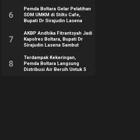
Pemda Boltara Gelar Pelatihan
6
SDM UMKM di Stilts Cafe,
Bupati Dr Sirajudin Lasena
Sebut Tujuannya Untuk
Dorong Ekonomi Daerah
AKBP Andhika Fitrantsyah Jadi
7
Kapolres Boltara, Bupati Dr
Sirajudin Lasena Sambut
Hangat
Terdampak Kekeringan,
8
Pemda Boltara Langsung
Distribusi Air Bersih Untuk 50
KK di Desa Komus 2 Timur