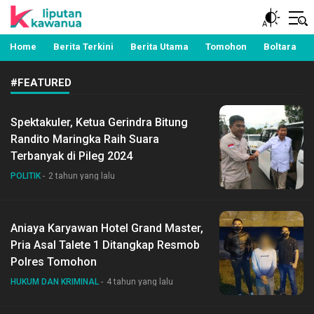
Berita Manado, Sulawesi Utara, Kawanua, Politik,
Liputan Kawanua
Pemerintahan, Hukum Kriminal dan Nasional
Home
Berita Terkini
Berita Utama
Tomohon
Boltara
#FEATURED
Spektakuler, Ketua Gerindra Bitung
Randito Maringka Raih Suara
Terbanyak di Pileg 2024
POLITIK
2 tahun yang lalu
Aniaya Karyawan Hotel Grand Master,
Pria Asal Talete 1 Ditangkap Resmob
Polres Tomohon
HUKUM DAN KRIMINAL
4 tahun yang lalu