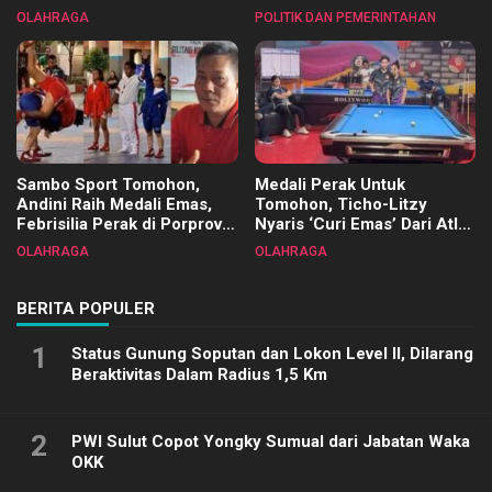
Tangkawarouw Ucapkan
2025
OLAHRAGA
POLITIK DAN PEMERINTAHAN
Terimakasih
Sambo Sport Tomohon,
Medali Perak Untuk
Andini Raih Medali Emas,
Tomohon, Ticho-Litzy
Febrisilia Perak di Porprov
Nyaris ‘Curi Emas’ Dari Atlet
Sulut 2025
Biliar PON di Porprov Sulut
OLAHRAGA
OLAHRAGA
2025
BERITA POPULER
1
Status Gunung Soputan dan Lokon Level II, Dilarang
Beraktivitas Dalam Radius 1,5 Km
2
PWI Sulut Copot Yongky Sumual dari Jabatan Waka
OKK