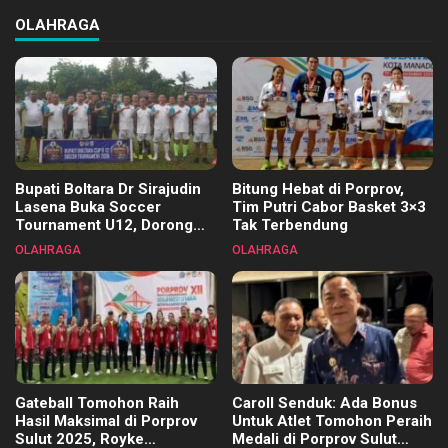
OLAHRAGA
Bupati Boltara Dr Sirajudin
Bitung Hebat di Porprov,
Lasena Buka Soccer
Tim Putri Cabor Basket 3×3
Tournament U12, Dorong
Tak Terbendung
Pembinaan Merata di Setiap
OLAHRAGA
OLAHRAGA
Kecamatan
Gateball Tomohon Raih
Caroll Senduk: Ada Bonus
Hasil Maksimal di Porprov
Untuk Atlet Tomohon Peraih
Sulut 2025, Royke
Medali di Porprov Sulut