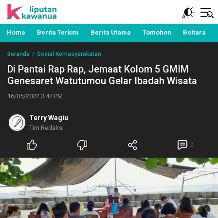
Berita Manado, Sulawesi Utara, Kawanua, Politik,
Liputan Kawanua
Pemerintahan, Hukum Kriminal dan Nasional
Home
Berita Terkini
Berita Utama
Tomohon
Boltara
Beranda
Sosial Kemasyarakatan
Di Pantai Rap Rap, Jemaat Kolom 5 GMIM
Genesaret Watutumou Gelar Ibadah Wisata
16/05/2022 3:47 PM
Terry Wagiu
Tim Redaksi
0