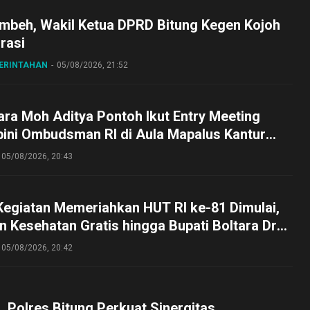
embeh, Wakil Ketua DPRD Bitung Kegen Kojoh
irasi
MERINTAHAN
05/08/2026, 21:52
ra Moh Aditya Pontoh Ikut Entry Meeting
pini Ombudsman RI di Aula Mapalus Kantur
lut
05/08/2026, 20:43
Kegiatan Memeriahkan HUT RI ke-81 Dimulai,
 Kesehatan Gratis hingga Bupati Boltara Dr
asena Ikut Jalan Sehat Bersama Jajaran
05/08/2026, 20:42
o, Polres Bitung Perkuat Sinergitas