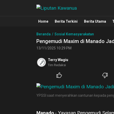
Liputan Kawanua
Berita Manado, Sulawesi Utara, Kawa
Home
Berita Terkini
Berita Utama
Beranda
Sosial Kemasyarakatan
Pengemudi Maxim di Manado Jadi
13/11/2025 10:29 PM
Terry Wagiu
Tim Redaksi
YPSSI saat menyerahkan santunan kepada peng
Manado
,- Yayasan Pengemudi Selam