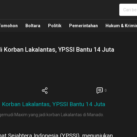
nua, Politik, Pemerintahan, Hukum Kriminal dan Nasio
Tomohon
Boltara
Politik
Pemerintahan
Hukum & Krimi
 Korban Lakalantas, YPSSI Bantu 14 Juta
0
emudi Maxim yang jadi korban Lakalantas di Manado.
at Sejahtera Indonesia (YPSSI), menunjukan