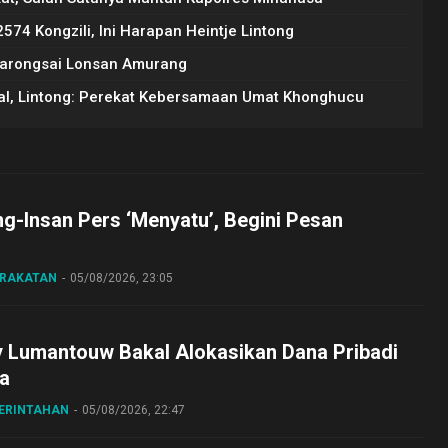
2574 Kongzili, Ini Harapan Heintje Lintong
Barongsai Lonsan Amurang
al, Lintong: Perekat Kebersamaan Umat Khonghucu
ng-Insan Pers ‘Menyatu’, Begini Pesan
ARAKATAN
05/08/2026, 23:05
y Lumantouw Bakal Alokasikan Dana Pribadi
a
MERINTAHAN
05/08/2026, 22:47