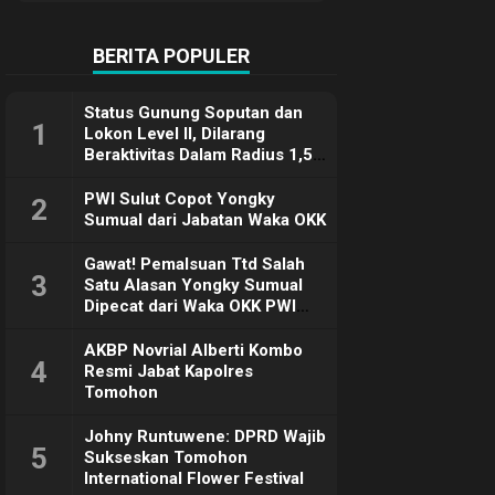
Terimakasih
BERITA POPULER
Status Gunung Soputan dan
1
Lokon Level II, Dilarang
Beraktivitas Dalam Radius 1,5
Km
PWI Sulut Copot Yongky
2
Sumual dari Jabatan Waka OKK
Gawat! Pemalsuan Ttd Salah
3
Satu Alasan Yongky Sumual
Dipecat dari Waka OKK PWI
Sulut
AKBP Novrial Alberti Kombo
4
Resmi Jabat Kapolres
Tomohon
Johny Runtuwene: DPRD Wajib
5
Sukseskan Tomohon
International Flower Festival