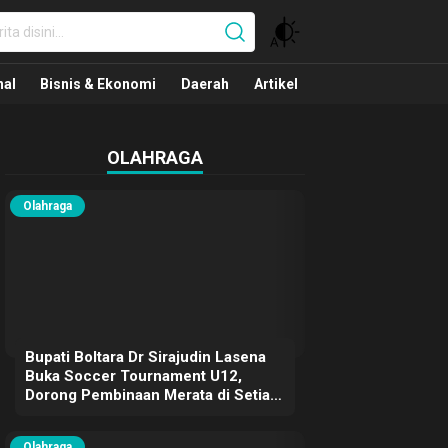
nal
nal
Bisnis & Ekonomi
Daerah
Artikel
OLAHRAGA
Olahraga
Bupati Boltara Dr Sirajudin Lasena
Buka Soccer Tournament U12,
Dorong Pembinaan Merata di Setiap
Kecamatan
Olahraga