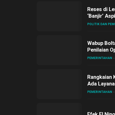
Reses di L
‘Banjir’ Asp
POLITIK DAN PE
Wabup Bolta
Penilaian O
Gubernur Su
PEMERINTAHAN
Rangkaian 
Ada Layanan
Sirajudin L
PEMERINTAHAN
Efek El Nin