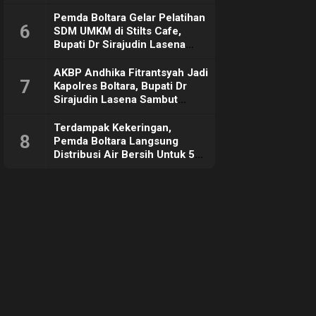
Pemda Boltara Gelar Pelatihan
6
SDM UMKM di Stilts Cafe,
Bupati Dr Sirajudin Lasena
Sebut Tujuannya Untuk
Dorong Ekonomi Daerah
AKBP Andhika Fitrantsyah Jadi
7
Kapolres Boltara, Bupati Dr
Sirajudin Lasena Sambut
Hangat
Terdampak Kekeringan,
8
Pemda Boltara Langsung
Distribusi Air Bersih Untuk 50
KK di Desa Komus 2 Timur