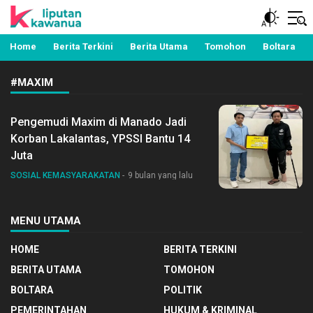
Berita Manado, Sulawesi Utara, Kawanua, Politik,
Liputan Kawanua
Pemerintahan, Hukum Kriminal dan Nasional
Home
Berita Terkini
Berita Utama
Tomohon
Boltara
#MAXIM
Pengemudi Maxim di Manado Jadi
Korban Lakalantas, YPSSI Bantu 14
Juta
SOSIAL KEMASYARAKATAN
9 bulan yang lalu
MENU UTAMA
HOME
BERITA TERKINI
BERITA UTAMA
TOMOHON
BOLTARA
POLITIK
PEMERINTAHAN
HUKUM & KRIMINAL