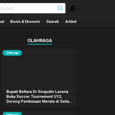
nal
nal
Bisnis & Ekonomi
Daerah
Artikel
OLAHRAGA
Olahraga
Bupati Boltara Dr Sirajudin Lasena
Buka Soccer Tournament U12,
Dorong Pembinaan Merata di Setiap
Kecamatan
Olahraga