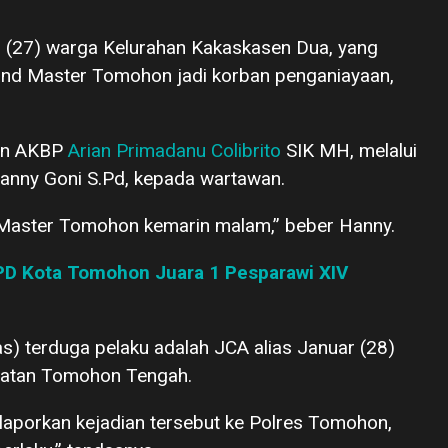
g (27) warga Kelurahan Kakaskasen Dua, yang
and Master Tomohon jadi korban penganiayaan,
hon AKBP
Arian Primadanu Colibrito
SIK MH, melalui
nny Goni S.Pd, kepada wartawan.
d Master Tomohon kemarin malam,” beber Hanny.
PD Kota Tomohon Juara 1 Pesparawi XIV
as) terduga pelaku adalah JCA alias Januar (28)
matan Tomohon Tengah.
aporkan kejadian tersebut ke Polres Tomohon,