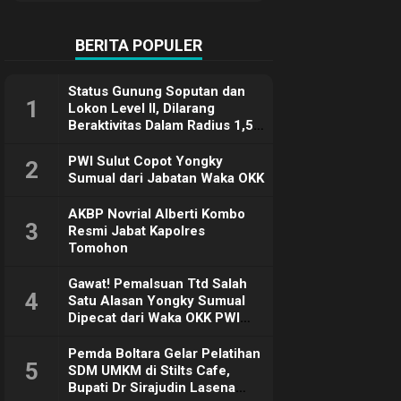
Terimakasih
BERITA POPULER
Status Gunung Soputan dan
1
Lokon Level II, Dilarang
Beraktivitas Dalam Radius 1,5
Km
PWI Sulut Copot Yongky
2
Sumual dari Jabatan Waka OKK
AKBP Novrial Alberti Kombo
3
Resmi Jabat Kapolres
Tomohon
Gawat! Pemalsuan Ttd Salah
4
Satu Alasan Yongky Sumual
Dipecat dari Waka OKK PWI
Sulut
Pemda Boltara Gelar Pelatihan
5
SDM UMKM di Stilts Cafe,
Bupati Dr Sirajudin Lasena