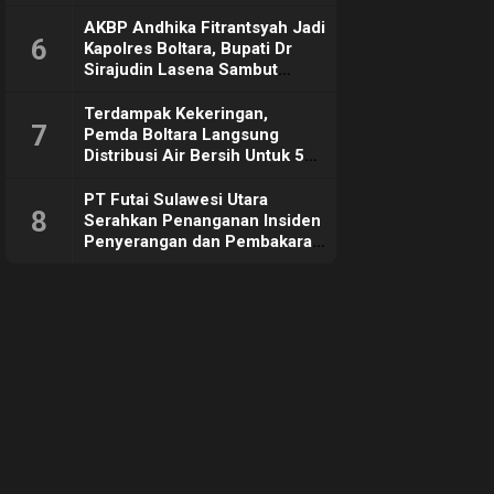
Sebut Tujuannya Untuk
Dorong Ekonomi Daerah
AKBP Andhika Fitrantsyah Jadi
6
Kapolres Boltara, Bupati Dr
Sirajudin Lasena Sambut
Hangat
Terdampak Kekeringan,
7
Pemda Boltara Langsung
Distribusi Air Bersih Untuk 50
KK di Desa Komus 2 Timur
PT Futai Sulawesi Utara
8
Serahkan Penanganan Insiden
Penyerangan dan Pembakaran
ke Polisi