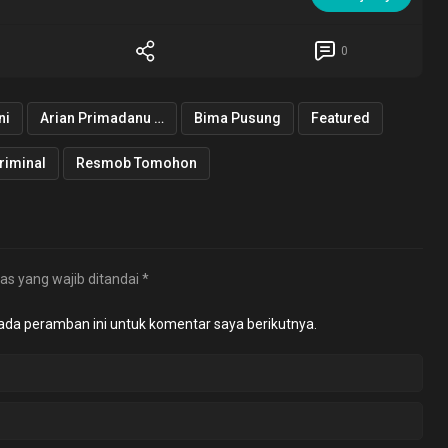
0
ni
Arian Primadanu Colibrito
Bima Pusung
Featured
riminal
Resmob Tomohon
as yang wajib ditandai
*
ada peramban ini untuk komentar saya berikutnya.