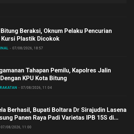
 Bitung Beraksi, Oknum Pelaku Pencurian
Kursi Plastik Dicokok
INAL
07/08/2026, 18:57
gamanan Tahapan Pemilu, Kapolres Jalin
 Dengan KPU Kota Bitung
ARAKATAN
07/08/2026, 11:04
a Berhasil, Bupati Boltara Dr Sirajudin Lasena
sung Panen Raya Padi Varietas IPB 15S di
g
07/08/2026, 11:00