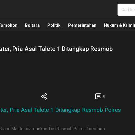
nua, Politik, Pemerintahan, Hukum Kriminal dan Nasio
Tomohon
Boltara
Politik
Pemerintahan
Hukum & Krimi
ter, Pria Asal Talete 1 Ditangkap Resmob
0
l Grand Master diamankan Tim Resmob Polres Tomohon