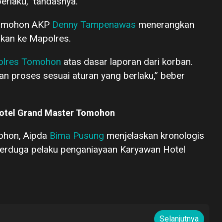
erlaku,” tandasnya.
 Tomohon AKP
Denny Tampenawas
menerangkan
kan ke Mapolres.
olres Tomohon
atas dasar laporan dari korban.
kan proses sesuai aturan yang berlaku,” beber
Hotel Grand Master Tomohon
ohon, Aipda
Bima Pusung
menjelaskan kronologis
terduga pelaku penganiayaan Karyawan Hotel
Selanjutnya