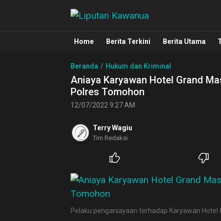
Liputan Kawanua
Berita Manado, Sulawesi Utara, Kawa
Home
Berita Terkini
Berita Utama
Beranda
Hukum dan Kriminal
Aniaya Karyawan Hotel Grand Mas
Polres Tomohon
12/07/2022 9:27 AM
Terry Wagiu
Tim Redaksi
Pelaku penganiayaan terhadap Karyawan Hote