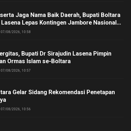
serta Jaga Nama Baik Daerah, Bupati Boltara
n Lasena Lepas Kontingen Jambore Nasional
perta Cibubur
07/08/2026, 10:58
ergitas, Bupati Dr Sirajudin Lasena Pimpin
an Ormas Islam se-Boltara
07/08/2026, 10:57
tara Gelar Sidang Rekomendasi Penetapan
ya
07/08/2026, 10:56