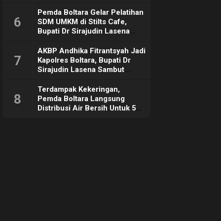
Pemda Boltara Gelar Pelatihan
6
SDM UMKM di Stilts Cafe,
Bupati Dr Sirajudin Lasena
Sebut Tujuannya Untuk
Dorong Ekonomi Daerah
AKBP Andhika Fitrantsyah Jadi
7
Kapolres Boltara, Bupati Dr
Sirajudin Lasena Sambut
Hangat
Terdampak Kekeringan,
8
Pemda Boltara Langsung
Distribusi Air Bersih Untuk 50
KK di Desa Komus 2 Timur