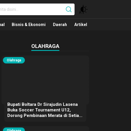
nal
nal
Bisnis & Ekonomi
Daerah
Artikel
OLAHRAGA
Olahraga
Bupati Boltara Dr Sirajudin Lasena
Buka Soccer Tournament U12,
Dorong Pembinaan Merata di Setiap
Kecamatan
Olahraga