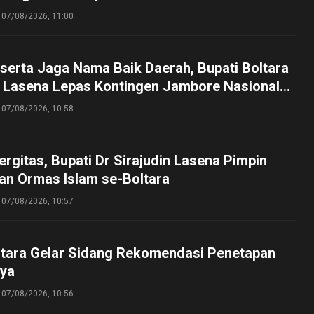
g
07/08/2026, 11:00
serta Jaga Nama Baik Daerah, Bupati Boltara
n Lasena Lepas Kontingen Jambore Nasional
perta Cibubur
07/08/2026, 10:58
ergitas, Bupati Dr Sirajudin Lasena Pimpin
an Ormas Islam se-Boltara
07/08/2026, 10:57
tara Gelar Sidang Rekomendasi Penetapan
ya
07/08/2026, 10:56