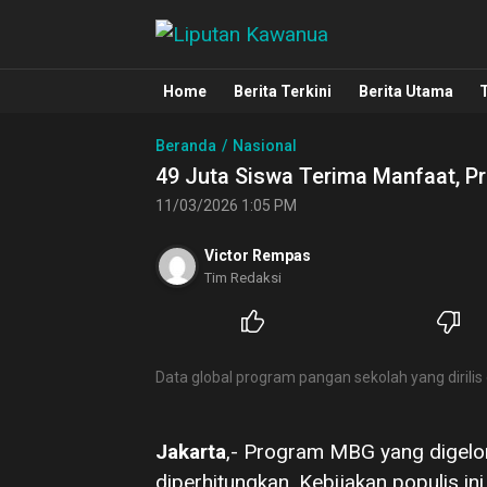
Liputan Kawanua
Berita Manado, Sulawesi Utara, Kawa
Home
Berita Terkini
Berita Utama
Beranda
Nasional
49 Juta Siswa Terima Manfaat, P
11/03/2026 1:05 PM
Victor Rempas
Tim Redaksi
Data global program pangan sekolah yang dirili
Jakarta
,- Program MBG yang digelo
diperhitungkan. Kebijakan populis 