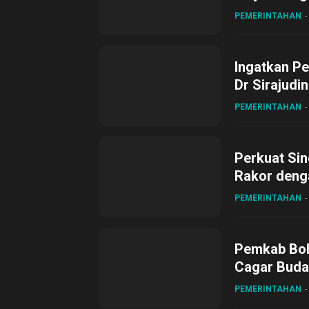
Desa Gihan
PEMERINTAHAN
Ingatkan Pe
Dr Sirajudi
ke XII di Bu
PEMERINTAHAN
Perkuat Sin
Rakor deng
PEMERINTAHAN
Pemkab Bol
Cagar Buda
PEMERINTAHAN