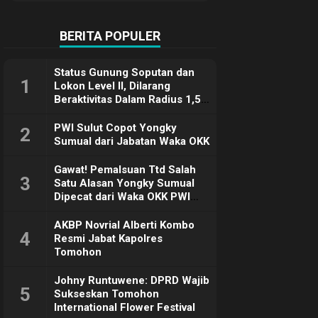
Terimakasih
BERITA POPULER
Status Gunung Soputan dan
1
Lokon Level II, Dilarang
Beraktivitas Dalam Radius 1,5
Km
PWI Sulut Copot Yongky
2
Sumual dari Jabatan Waka OKK
Gawat! Pemalsuan Ttd Salah
3
Satu Alasan Yongky Sumual
Dipecat dari Waka OKK PWI
Sulut
AKBP Novrial Alberti Kombo
4
Resmi Jabat Kapolres
Tomohon
Johny Runtuwene: DPRD Wajib
5
Sukseskan Tomohon
International Flower Festival