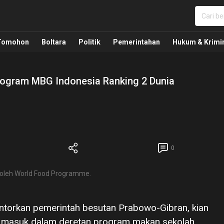
nua, Politik, Pemerintahan, Hukum Kriminal dan Nasio
Tomohon
Boltara
Politik
Pemerintahan
Hukum & Krimi
rogram MBG Indonesia Ranking 2 Dunia
0
s oleh World Food Programme.
ntorkan pemerintah besutan Prabowo-Gibran, kian
ini masuk dalam deretan program makan sekolah