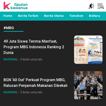
Berita Manado, Sulawesi Utara, Kawanua, Politik,
Liputan Kawanua
Pemerintahan, Hukum Kriminal dan Nasional
Home
Berita Terkini
Berita Utama
Tomohon
Boltara
#MBG
49 Juta Siswa Terima Manfaat,
Program MBG Indonesia Ranking 2
Dunia
NASIONAL
5 bulan yang lalu
BGN ‘All Out’ Perkuat Program MBG,
Ratusan Penjamah Makanan Dibekali
NASIONAL
5 bulan yang lalu