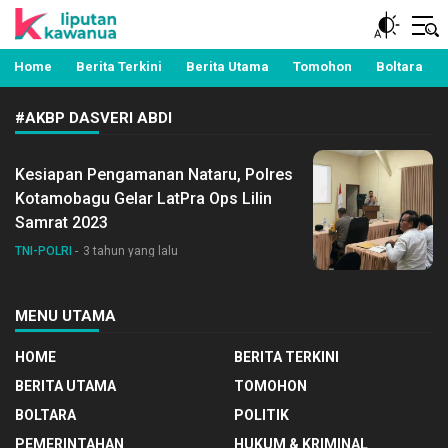
Berita Manado, Sulawesi Utara, Kawanua, Politik,
Liputan Kawanua
Pemerintahan, Hukum Kriminal dan Nasional
Home
Berita Terkini
Berita Utama
Tomohon
Boltara
#AKBP DASVERI ABDI
Kesiapan Pengamanan Nataru, Polres
Kotamobagu Gelar LatPra Ops Lilin
Samrat 2023
TNI-POLRI
3 tahun yang lalu
MENU UTAMA
HOME
BERITA TERKINI
BERITA UTAMA
TOMOHON
BOLTARA
POLITIK
PEMERINTAHAN
HUKUM & KRIMINAL