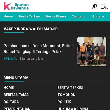
Berita Manado, Sulawesi Utara, Kawanua, Politik,
Liputan Kawanua
Pemerintahan, Hukum Kriminal dan Nasional
Home
Berita Terkini
Berita Utama
Tomohon
Boltara
#AKBP INDRA WAHYU MADJID
Pembunuhan di Desa Motandoi, Polres
Bolsel Tangkap 5 Terduga Pelaku
KRIMINAL
3 tahun yang lalu
MENU UTAMA
HOME
BERITA TERKINI
BERITA UTAMA
TOMOHON
BOLTARA
POLITIK
PEMERINTAHAN
HUKUM & KRIMINAL