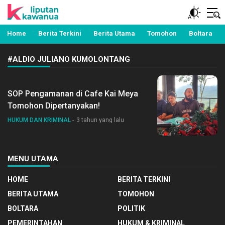
Berita Manado, Sulawesi Utara, Kawanua, Politik,
Liputan Kawanua
Pemerintahan, Hukum Kriminal dan Nasional
Home
Berita Terkini
Berita Utama
Tomohon
Boltara
#ALDIO JULIANO KUMOLONTANG
SOP Pengamanan di Cafe Kai Meya
Tomohon Dipertanyakan!
HUKUM DAN KRIMINAL
3 tahun yang lalu
MENU UTAMA
HOME
BERITA TERKINI
BERITA UTAMA
TOMOHON
BOLTARA
POLITIK
PEMERINTAHAN
HUKUM & KRIMINAL