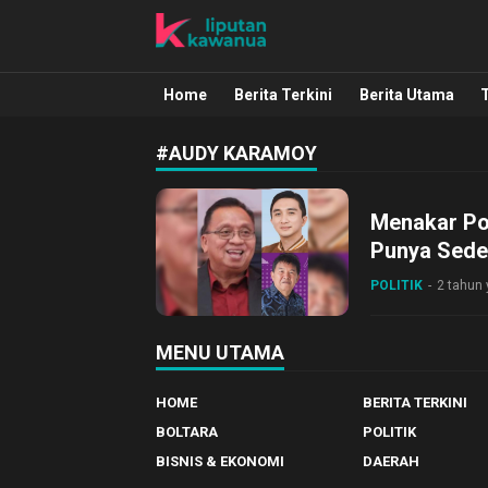
Liputan Kawanua
Berita Manado, Sulawesi Utara, Kawa
Home
Berita Terkini
Berita Utama
#AUDY KARAMOY
Menakar Pot
Punya Seder
POLITIK
2 tahun 
MENU UTAMA
HOME
BERITA TERKINI
BOLTARA
POLITIK
BISNIS & EKONOMI
DAERAH