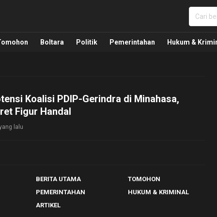
nua, Politik, Pemerintahan, Hukum Kriminal dan Nasio
Tomohon
Boltara
Politik
Pemerintahan
Hukum & Krimi
ensi Koalisi PDIP-Gerindra di Minahasa,
et Figur Handal
yang lalu
BERITA UTAMA
TOMOHON
PEMERINTAHAN
HUKUM & KRIMINAL
ARTIKEL