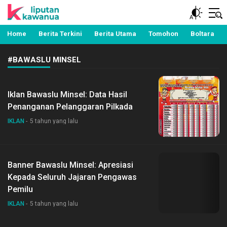
Berita Manado, Sulawesi Utara, Kawanua, Politik,
Liputan Kawanua
Pemerintahan, Hukum Kriminal dan Nasional
Home
Berita Terkini
Berita Utama
Tomohon
Boltara
#BAWASLU MINSEL
Iklan Bawaslu Minsel: Data Hasil
Penanganan Pelanggaran Pilkada
IKLAN
5 tahun yang lalu
Banner Bawaslu Minsel: Apresiasi
Kepada Seluruh Jajaran Pengawas
Pemilu
IKLAN
5 tahun yang lalu