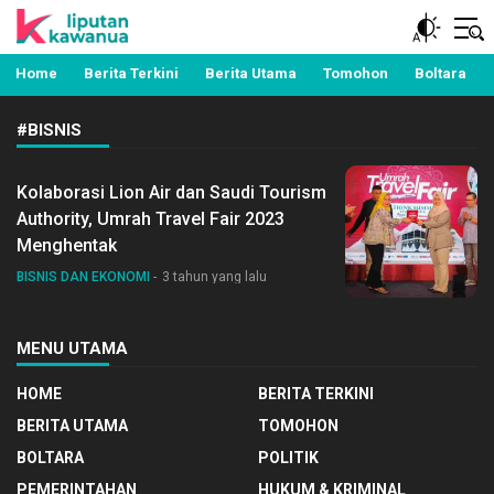
Berita Manado, Sulawesi Utara, Kawanua, Politik,
Liputan Kawanua
Pemerintahan, Hukum Kriminal dan Nasional
Home
Berita Terkini
Berita Utama
Tomohon
Boltara
#BISNIS
Kolaborasi Lion Air dan Saudi Tourism
Authority, Umrah Travel Fair 2023
Menghentak
BISNIS DAN EKONOMI
3 tahun yang lalu
MENU UTAMA
HOME
BERITA TERKINI
BERITA UTAMA
TOMOHON
BOLTARA
POLITIK
PEMERINTAHAN
HUKUM & KRIMINAL