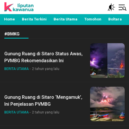
Berita Manado, Sulawesi Utara, Kawanua, Politik,
Liputan Kawanua
Pemerintahan, Hukum Kriminal dan Nasional
Home
Berita Terkini
Berita Utama
Tomohon
Boltara
#BMKG
Gunung Ruang di Sitaro Status Awas,
PVMBG Rekomendasikan Ini
BERITA UTAMA
2 tahun yang lalu
Gunung Ruang di Sitaro ‘Mengamuk’,
Ini Penjelasan PVMBG
BERITA UTAMA
2 tahun yang lalu