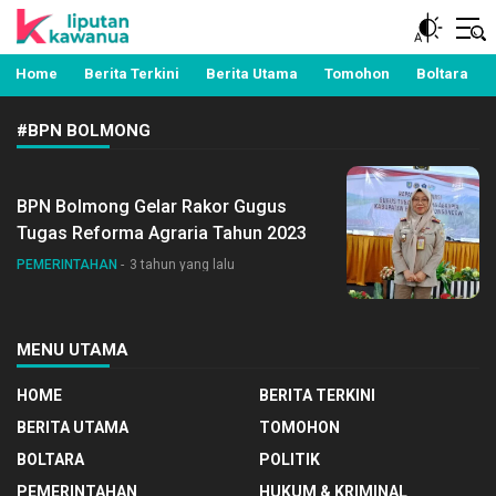
Berita Manado, Sulawesi Utara, Kawanua, Politik,
Liputan Kawanua
Pemerintahan, Hukum Kriminal dan Nasional
Home
Berita Terkini
Berita Utama
Tomohon
Boltara
#BPN BOLMONG
BPN Bolmong Gelar Rakor Gugus
Tugas Reforma Agraria Tahun 2023
PEMERINTAHAN
3 tahun yang lalu
MENU UTAMA
HOME
BERITA TERKINI
BERITA UTAMA
TOMOHON
BOLTARA
POLITIK
PEMERINTAHAN
HUKUM & KRIMINAL