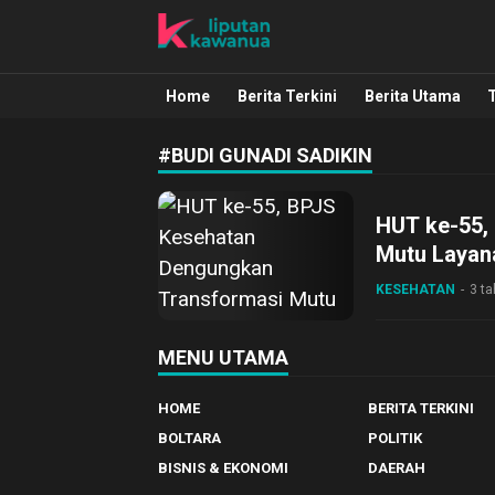
Liputan Kawanua
Berita Manado, Sulawesi Utara, Kawa
Home
Berita Terkini
Berita Utama
#BUDI GUNADI SADIKIN
HUT ke-55,
Mutu Layan
KESEHATAN
3 ta
MENU UTAMA
HOME
BERITA TERKINI
BOLTARA
POLITIK
BISNIS & EKONOMI
DAERAH