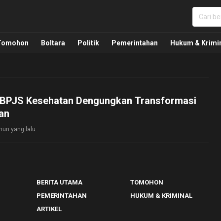
nua, Politik, Pemerintahan, Hukum Kriminal dan Nasio
Tomohon
Boltara
Politik
Pemerintahan
Hukum & Krimi
 BPJS Kesehatan Dengungkan Transformasi
an
hun yang lalu
BERITA UTAMA
TOMOHON
PEMERINTAHAN
HUKUM & KRIMINAL
ARTIKEL