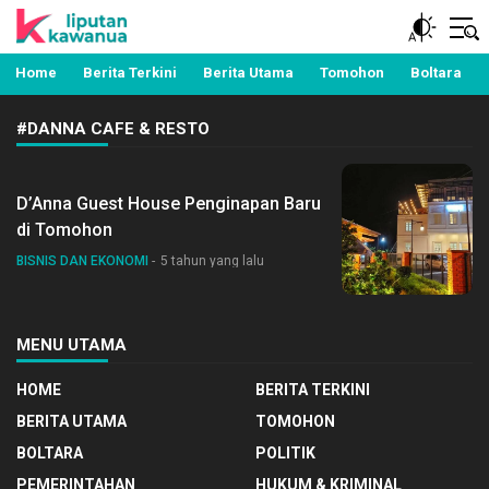
Berita Manado, Sulawesi Utara, Kawanua, Politik,
Liputan Kawanua
Pemerintahan, Hukum Kriminal dan Nasional
Home
Berita Terkini
Berita Utama
Tomohon
Boltara
#DANNA CAFE & RESTO
D’Anna Guest House Penginapan Baru
di Tomohon
BISNIS DAN EKONOMI
5 tahun yang lalu
MENU UTAMA
HOME
BERITA TERKINI
BERITA UTAMA
TOMOHON
BOLTARA
POLITIK
PEMERINTAHAN
HUKUM & KRIMINAL