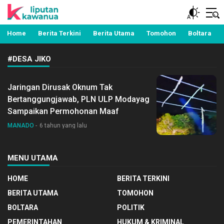
Berita Manado, Sulawesi Utara, Kawanua, Politik,
Liputan Kawanua
Pemerintahan, Hukum Kriminal dan Nasional
Home
Berita Terkini
Berita Utama
Tomohon
Boltara
#DESA JIKO
Jaringan Dirusak Oknum Tak
Bertanggungjawab, PLN ULP Modayag
Sampaikan Permohonan Maaf
MANADO
6 tahun yang lalu
MENU UTAMA
HOME
BERITA TERKINI
BERITA UTAMA
TOMOHON
BOLTARA
POLITIK
PEMERINTAHAN
HUKUM & KRIMINAL