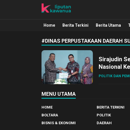
Liputan Kawanua
Berita Manado, Sulawesi Utara, Kawa
Home
Berita Terkini
Berita Utama
#DINAS PERPUSTAKAAN DAERAH S
Sirajudin S
Nasional Ke
POLITIK DAN PE
MENU UTAMA
HOME
BERITA TERKINI
BOLTARA
POLITIK
BISNIS & EKONOMI
DAERAH