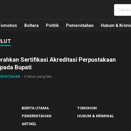
nua, Politik, Pemerintahan, Hukum Kriminal dan Nasio
Tomohon
Boltara
Politik
Pemerintahan
Hukum & Krimi
ULUT
erahkan Sertifikasi Akreditasi Perpustakaan
pada Bupati
MERINTAHAN
3 tahun yang lalu
BERITA UTAMA
TOMOHON
PEMERINTAHAN
HUKUM & KRIMINAL
ARTIKEL