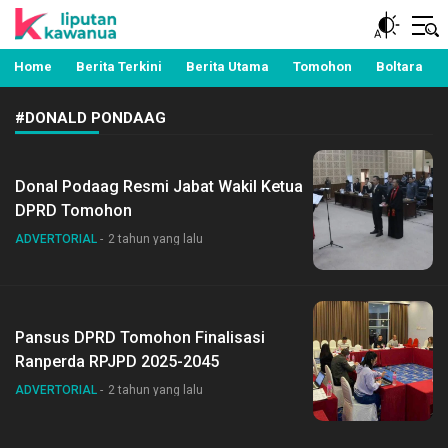
Berita Manado, Sulawesi Utara, Kawanua, Politik,
Liputan Kawanua
Pemerintahan, Hukum Kriminal dan Nasional
Home
Berita Terkini
Berita Utama
Tomohon
Boltara
#DONALD PONDAAG
Donal Podaag Resmi Jabat Wakil Ketua
DPRD Tomohon
ADVERTORIAL
2 tahun yang lalu
Pansus DPRD Tomohon Finalisasi
Ranperda RPJPD 2025-2045
ADVERTORIAL
2 tahun yang lalu