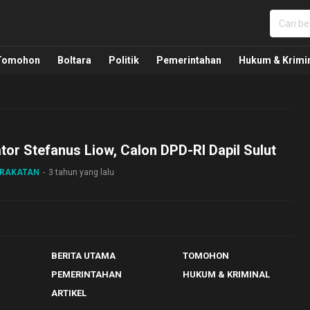
nua, Politik, Pemerintahan, Hukum Kriminal dan Nasio
Tomohon
Boltara
Politik
Pemerintahan
Hukum & Krimi
or Stefanus Liow, Calon DPD-RI Dapil Sulut
ARAKATAN
3 tahun yang lalu
BERITA UTAMA
TOMOHON
PEMERINTAHAN
HUKUM & KRIMINAL
ARTIKEL