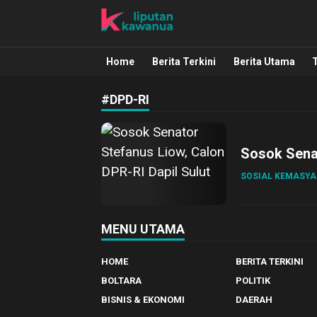
Liputan Kawanua
Berita Manado, Sulawesi Utara, Kawa
Home
Berita Terkini
Berita Utama
#DPD-RI
Sosok Senat
SOSIAL KEMASY
MENU UTAMA
HOME
BERITA TERKINI
BOLTARA
POLITIK
BISNIS & EKONOMI
DAERAH