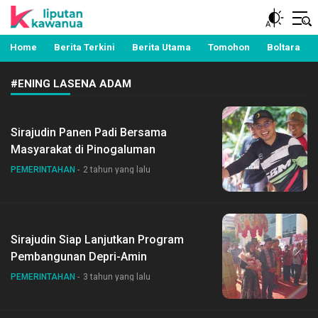
Berita Manado, Sulawesi Utara, Kawanua, Politik,
Liputan Kawanua
Pemerintahan, Hukum Kriminal dan Nasional
Home
Berita Terkini
Berita Utama
Tomohon
Boltara
#ENING LASENA ADAM
Sirajudin Panen Padi Bersama
Masyarakat di Pinogaluman
PEMERINTAHAN
2 tahun yang lalu
Sirajudin Siap Lanjutkan Program
Pembangunan Depri-Amin
PEMERINTAHAN
3 tahun yang lalu