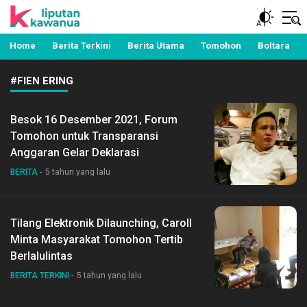
Berita Manado, Sulawesi Utara, Kawanua, Politik,
Liputan Kawanua
Pemerintahan, Hukum Kriminal dan Nasional
Home
Berita Terkini
Berita Utama
Tomohon
Boltara
#FIEN ERING
Besok 16 Desember 2021, Forum
Tomohon untuk Transparansi
Anggaran Gelar Deklarasi
BERITA
5 tahun yang lalu
Tilang Elektronik Dilaunching, Caroll
Minta Masyarakat Tomohon Tertib
Berlalulintas
BERITA TERKINI
5 tahun yang lalu