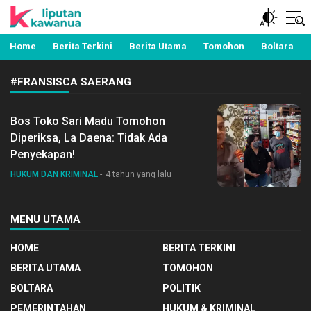
Berita Manado, Sulawesi Utara, Kawanua, Politik,
Liputan Kawanua
Pemerintahan, Hukum Kriminal dan Nasional
Home
Berita Terkini
Berita Utama
Tomohon
Boltara
#FRANSISCA SAERANG
Bos Toko Sari Madu Tomohon
Diperiksa, La Daena: Tidak Ada
Penyekapan!
HUKUM DAN KRIMINAL
4 tahun yang lalu
MENU UTAMA
HOME
BERITA TERKINI
BERITA UTAMA
TOMOHON
BOLTARA
POLITIK
PEMERINTAHAN
HUKUM & KRIMINAL