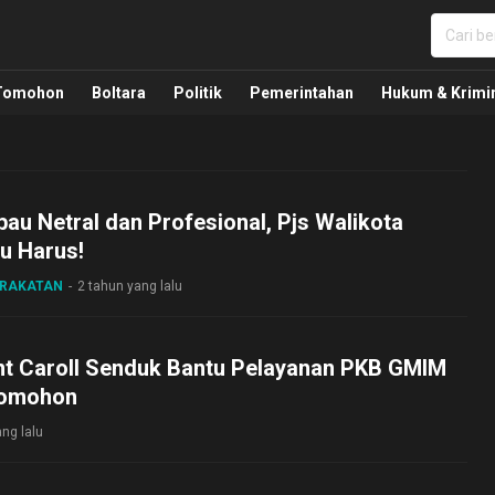
nua, Politik, Pemerintahan, Hukum Kriminal dan Nasio
Tomohon
Boltara
Politik
Pemerintahan
Hukum & Krimi
au Netral dan Profesional, Pjs Walikota
u Harus!
ARAKATAN
2 tahun yang lalu
Pnt Caroll Senduk Bantu Pelayanan PKB GMIM
Tomohon
ng lalu