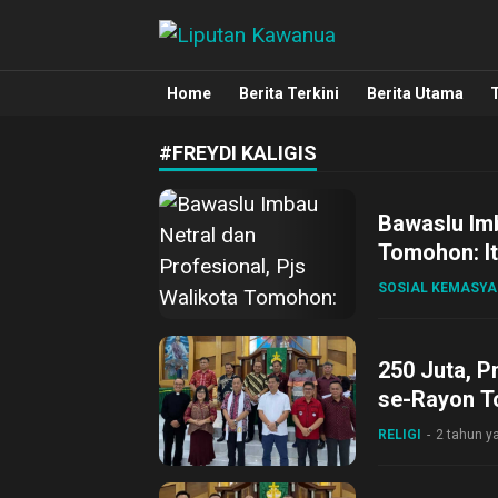
Liputan Kawanua
Berita Manado, Sulawesi Utara, Kawa
Home
Berita Terkini
Berita Utama
#FREYDI KALIGIS
Bawaslu Imb
Tomohon: It
SOSIAL KEMASY
250 Juta, 
se-Rayon 
RELIGI
2 tahun ya