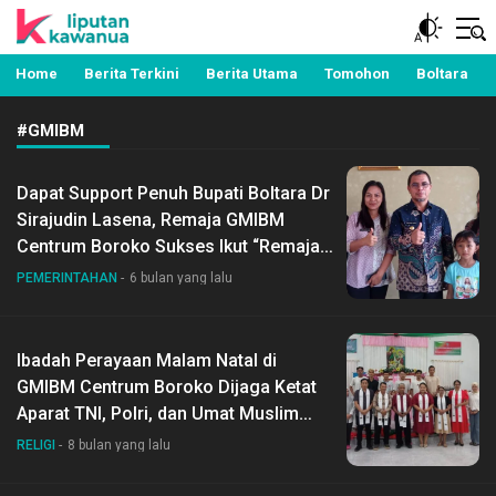
Berita Manado, Sulawesi Utara, Kawanua, Politik,
Liputan Kawanua
Pemerintahan, Hukum Kriminal dan Nasional
Home
Berita Terkini
Berita Utama
Tomohon
Boltara
#GMIBM
Dapat Support Penuh Bupati Boltara Dr
Sirajudin Lasena, Remaja GMIBM
Centrum Boroko Sukses Ikut “Remaja
GMIBM Bermazmur” se-Sinode di
PEMERINTAHAN
6 bulan yang lalu
Jemaat Filadelfia Tuyat-Lolak
Ibadah Perayaan Malam Natal di
GMIBM Centrum Boroko Dijaga Ketat
Aparat TNI, Polri, dan Umat Muslim
Dari Karang Taruna Samudera Desa
RELIGI
8 bulan yang lalu
Boroko