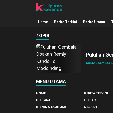
Liputan Kawanua
Berita Manado, Sulawesi Utara, Kawa
Home
Berita Terkini
Berita Utama
#GPDI
Puluhan Ge
SOSIAL KEMASY
MENU UTAMA
HOME
BERITA TERKINI
BOLTARA
POLITIK
BISNIS & EKONOMI
DAERAH