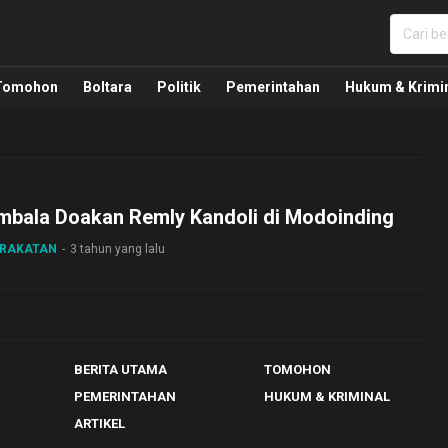
nua, Politik, Pemerintahan, Hukum Kriminal dan Nasio
Tomohon
Boltara
Politik
Pemerintahan
Hukum & Krimi
mbala Doakan Remly Kandoli di Modoinding
ARAKATAN
3 tahun yang lalu
BERITA UTAMA
TOMOHON
PEMERINTAHAN
HUKUM & KRIMINAL
ARTIKEL