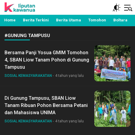
Berita Manado, Sulawesi Utara, Kawanua, Politik,
Liputan Kawanua
Pemerintahan, Hukum Kriminal dan Nasional
Home
Berita Terkini
Berita Utama
Tomohon
Boltara
#GUNUNG TAMPUSU
Bersama Panji Yosua GMIM Tomohon
4, SBAN Liow Tanam Pohon di Gunung
Tampusu
SOSIAL KEMASYARAKATAN
4 tahun yang lalu
Di Gunung Tampusu, SBAN Liow
Tanam Ribuan Pohon Bersama Petani
dan Mahasiswa UNIMA
SOSIAL KEMASYARAKATAN
4 tahun yang lalu