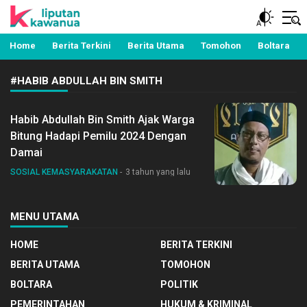
Berita Manado, Sulawesi Utara, Kawanua, Politik,
Liputan Kawanua
Pemerintahan, Hukum Kriminal dan Nasional
Home
Berita Terkini
Berita Utama
Tomohon
Boltara
#HABIB ABDULLAH BIN SMITH
Habib Abdullah Bin Smith Ajak Warga
Bitung Hadapi Pemilu 2024 Dengan
Damai
SOSIAL KEMASYARAKATAN
3 tahun yang lalu
MENU UTAMA
HOME
BERITA TERKINI
BERITA UTAMA
TOMOHON
BOLTARA
POLITIK
PEMERINTAHAN
HUKUM & KRIMINAL