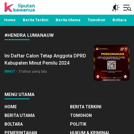
Berita Manado, Sulawesi Utara, Kawanua, Politik,
Liputan Kawanua
Pemerintahan, Hukum Kriminal dan Nasional
Home
Berita Terkini
Berita Utama
Tomohon
Boltara
#HENDRA LUMANAUW
Ini Daftar Calon Tetap Anggota DPRD
Kabupaten Minut Pemilu 2024
MINUT
3 tahun yang lalu
MENU UTAMA
HOME
BERITA TERKINI
BERITA UTAMA
TOMOHON
BOLTARA
POLITIK
PEMERINTAHAN
HUKUM & KRIMINAL