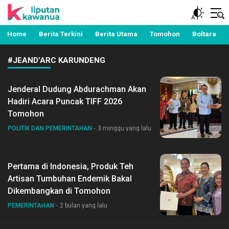
Berita Manado, Sulawesi Utara, Kawanua, Politik,
Liputan Kawanua
Pemerintahan, Hukum Kriminal dan Nasional
Home
Berita Terkini
Berita Utama
Tomohon
Boltara
#JEAND’ARC KARUNDENG
Jenderal Dudung Abdurachman Akan
Hadiri Acara Puncak TIFF 2026
Tomohon
POLITIK DAN PEMERINTAHAN
3 minggu yang lalu
Pertama di Indonesia, Produk Teh
Artisan Tumbuhan Endemik Bakal
Dikembangkan di Tomohon
PEMERINTAHAN
2 bulan yang lalu