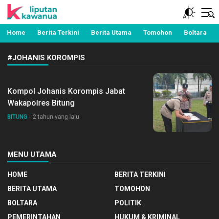
Berita Manado, Sulawesi Utara, Kawanua, Politik,
Liputan Kawanua
Pemerintahan, Hukum Kriminal dan Nasional
Home
Berita Terkini
Berita Utama
Tomohon
Boltara
#JOHANIS KOROMPIS
Kompol Johanis Korompis Jabat
Wakapolres Bitung
BITUNG
2 tahun yang lalu
MENU UTAMA
HOME
BERITA TERKINI
BERITA UTAMA
TOMOHON
BOLTARA
POLITIK
PEMERINTAHAN
HUKUM & KRIMINAL