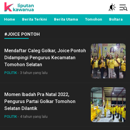
Berita Manado, Sulawesi Utara, Kawanua, Politik,
Liputan Kawanua
Pemerintahan, Hukum Kriminal dan Nasional
Home
Berita Terkini
Berita Utama
Tomohon
Boltara
#JOICE PONTOH
Mendaftar Caleg Golkar, Joice Pontoh
Didampingi Pengurus Kecamatan
Tomohon Selatan
POLITIK
3 tahun yang lalu
Momen Ibadah Pra Natal 2022,
Pengurus Partai Golkar Tomohon
Selatan Dilantik
POLITIK
4 tahun yang lalu