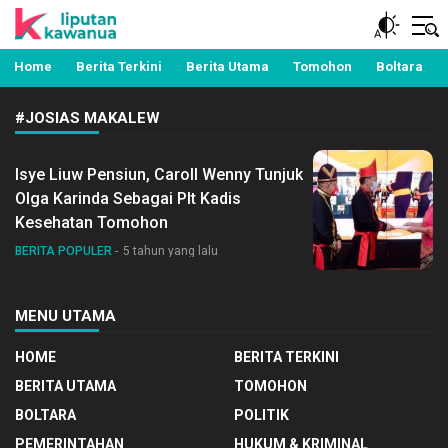
Berita Manado, Sulawesi Utara, Kawanua, Politik,
Liputan Kawanua
Pemerintahan, Hukum Kriminal dan Nasional
Home
Berita Terkini
Berita Utama
Tomohon
Boltara
#JOSIAS MAKALEW
Isye Liuw Pensiun, Caroll Wenny Tunjuk
Olga Karinda Sebagai Plt Kadis
Kesehatan Tomohon
BERITA POPULER
5 tahun yang lalu
MENU UTAMA
HOME
BERITA TERKINI
BERITA UTAMA
TOMOHON
BOLTARA
POLITIK
PEMERINTAHAN
HUKUM & KRIMINAL