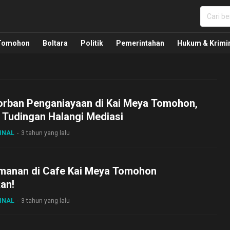
nua, Politik, Pemerintahan, Hukum Kriminal dan Nasio
Tomohon
Boltara
Politik
Pemerintahan
Hukum & Krimi
orban Penganiayaan di Kai Meya Tomohon,
 Tudingan Halangi Mediasi
INAL
3 tahun yang lalu
anan di Cafe Kai Meya Tomohon
an!
INAL
3 tahun yang lalu