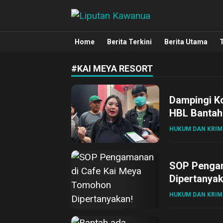
Liputan Kawanua
Berita Manado, Sulawesi Utara, Kawa
Home
Berita Terkini
Berita Utama
#KAI MEYA RESORT
Dampingi K
HBL Bantah
HUKUM DAN KRIM
SOP Pengam
Dipertanyak
HUKUM DAN KRIM